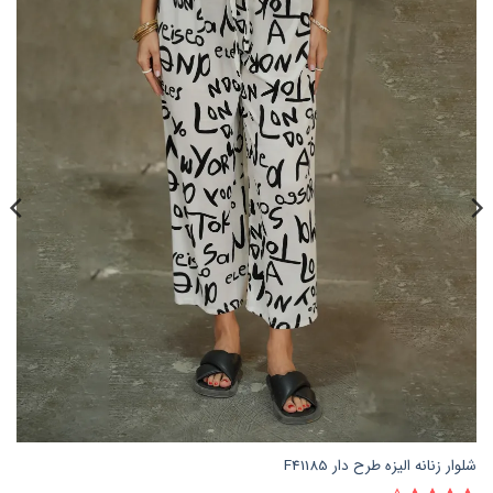
شلوار زنانه الیزه طرح دار F41185