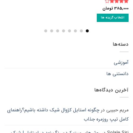
385,000
تومان
نمره
4
از 5
انتخاب گزینه ها
این
محصول
دارای
انواع
دسته‌ها
مختلفی
می
آموزشی
باشد.
گزینه
دانستنی ها
ها
ممکن
است
آخرین دیدگاه‌ها
در
صفحه
محصول
مریم حبیبی
در
چگونه استایل کژوال شیک داشته باشیم؟راهنمای
انتخاب
شوند
کامل تیپ روزمره جذاب
Solale Siri
در
روش‌های ست کردن رنگ نود در استایل | شیک،