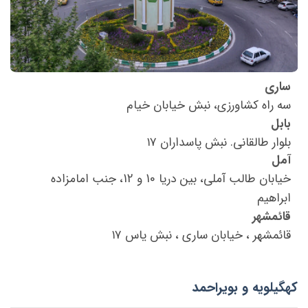
ساری
سه راه کشاورزی، نبش خیابان خیام
بابل
بلوار طالقانی. نبش پاسداران ۱۷
آمل
خیابان طالب آملی، بین دریا 10 و 12، جنب امامزاده
ابراهیم
قائمشهر
قائمشهر ، خیابان ساری ، نبش یاس ۱۷
کهگیلویه و بویراحمد