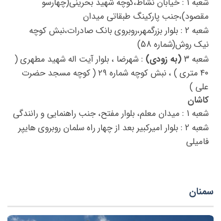
شعبه 1 : خیابان نشاط،کوچه شهید بحرینی(چهارسو
مقصود)،جنب پارکینگ طبقاتی میدان
شعبه 2 : بلوار بزرگمهر،روبروی بانک صادرات،نبش کوچه
نیک روش(شماره 58)
شعبه 3
(به زودی)
: شهرضا ، بلوار آیت اله شهید مطهری (
۴۰ متری ) ، نبش کوچه شماره ۲۹ ( کوچه مسجد حضرت
علی )
کاشان
شعبه 1 : میدان معلم، بلوار مفتح، جنب راهنمایی و رانندگی
شعبه 2 : بلوار امیرکبیر بعد از چهار راه سلمان روبروی هایپر
فامیلی
سمنان