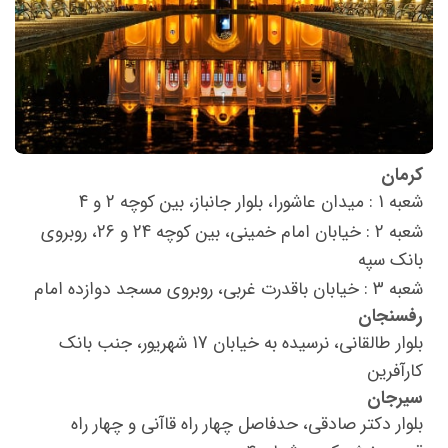
کرمان
شعبه 1 : میدان عاشورا، بلوار جانباز، بین کوچه 2 و 4
شعبه 2 : خیابان امام خمینی، بین کوچه 24 و 26، روبروی
بانک سپه
شعبه 3 : خیابان باقدرت غربی، روبروی مسجد دوازده امام
رفسنجان
بلوار طالقانی، نرسیده به خیابان 17 شهریور، جنب بانک
کارآفرین
سیرجان
بلوار دکتر صادقي، حدفاصل چهار راه قاآنی و چهار راه