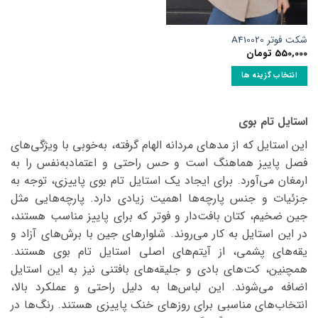
شکت فوتر A410020
550,000
تومان
انتخاب گزینه ها
این
محصول
استایل تام بوی
دارای
انواع
این استایل که از مدهای مردانه الهام گرفته، به‌خوبی با ویژگی‌های
مختلفی
فصل پاییز هماهنگ است و حس راحتی و اعتمادبه‌نفس را به
می
ارمغان می‌آورد. برای ایجاد یک استایل تام بوی پاییزی، توجه به
باشد.
گزینه
جزئیات و جنس پارچه‌ها اهمیت زیادی دارد. پارچه‌هایی مثل
ها
جین ضخیم، کتان بافت‌دار و فوتر که برای پاییز مناسب هستند،
ممکن
در این استایل به کار می‌روند. شلوارهای جین با برش‌های آزاد و
است
یقه‌های پشمی، از آیتم‌های اصلی استایل تام بوی هستند.
در
همچنین، کت‌های بادی و جلیقه‌های بافتنی نیز به این استایل
صفحه
اضافه می‌شوند. این لباس‌ها به دلیل راحتی و عملکرد بالا،
محصول
انتخاب
انتخاب‌های مناسبی برای روزهای خنک پاییزی هستند. رنگ‌ها در
شوند