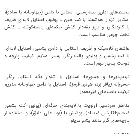
محیط‌های اداری نیمه‌رسمی: استایل با دامن (چهارخانه یا ساده)،
استایل کژوال هوشمند با کت جین یا پولیور، استایل لایه‌ای ظریف
با کاردیگان و بلوز یقه‌دار. کفش چکمه‌ای پاشنه‌کوتاه یا کفش
تخت چرمی مناسب است.
عاشقان کلاسیک و ظریف: استایل با دامن پشمی، استایل لایه‌ای
با کت پشمی و پولیور، پالت رنگی زمینی ملایم. کیفیت پارچه و
دوخت بسیار مهم است.
ترندپذیرها و جسورها: استایل با شلوار بگ، استایل رنگی
جسورانه (پافر زرد، هودی قرمز)، استایل با دامن چهارخانه مدرن،
ترکیب بافت‌های غیرمعمول.
مناطق سردسیر: اولویت با لایه‌بندی حرفه‌ای (پولیور+کت پشمی
ضخیم+کاپشن ضدباد)، پوشش پا (بوت‌های عایق)، و استفاده از
پارچه‌های گرم مانند پشم مرینو.