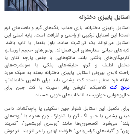
استایل پاییزی دخترانه
استایل پاییزی دخترانه، بازی جذاب رنگ‌های گرم و بافت‌های نرم
است! این استایل ترکیبی از راحتی و ظرافت است. پایه اصلی این
استایل می‌تواند یک تی‌شرت ساده، بلوز یقه‌دار یا تاپ باشد.
لایه‌های میانی ستاره‌های این فصل‌اند: پولیورهای حجیم اورسایز،
کاردیگان‌های بافتنی بلند، مانتوهایی با جنس پارچه کتان یا
مخمل لطیف و گرم، جلیقه‌های پفکی یا سویشرت‌های
راحت.لایه‌ی بیرونی استایل پاییزی دخترانه بسته به سبک مورد
علاقه فرد متغیر است: کت پشمی بلند برای ظاهری خانمانه‌تر،
ترنچ کت
کلاسیک، کاپشن پافر اسپرت یا کت جین برای
حال‌وهوایی جوان‌پسند انتخاب‌های خوبی هستند.
برای تکمیل این استایل شلوار جین اسکینی یا پاچه‌گشاد، دامن
میدی پشمی یا جیر، لگ گرم یا شلوارک چرم همراه با “بوت‌های
بلند” می‌شود. اکسسوری‌ها مانند “روسری ابریشمی”، “کمربند
پهن” و “کیف‌های کراس‌بادی” ظرافت نهایی را می‌افزایند. فراموش