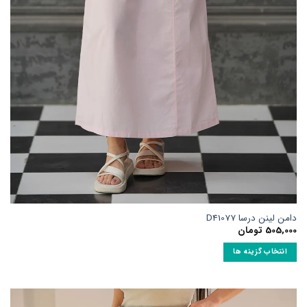
فحه
حصول
نتخاب
وند
امن لینن درسا D41077
505,00
تومان
انتخاب گزینه ها
ین
حصول
ارای