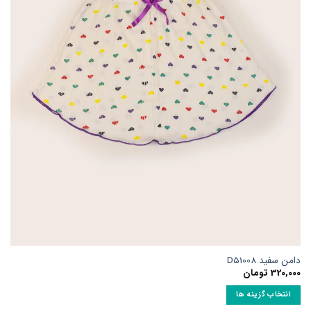
مکن
ست
ر
فحه
حصول
نتخاب
وند
امن سفید D51008
320,00
تومان
انتخاب گزینه ها