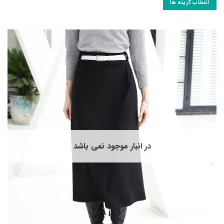
انتخاب گزینه ها
ین
حصول
ارای
نواع
ختلفی
ی
اشد.
زینه
ا
مکن
ست
ر
فحه
در انبار موجود نمی باشد
حصول
نتخاب
وند