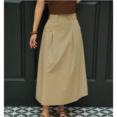
ارای
نواع
ختلفی
ی
اشد.
زینه
ا
مکن
ست
ر
فحه
حصول
نتخاب
وند