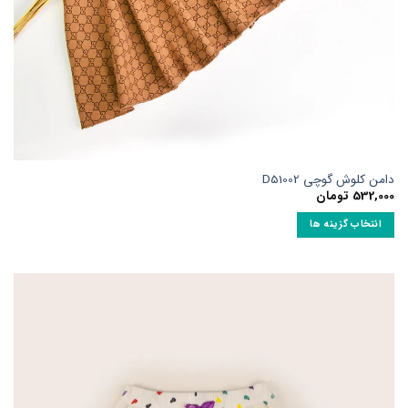
امن کلوش گوچی D51002
532,00
تومان
انتخاب گزینه ها
ین
حصول
ارای
نواع
ختلفی
ی
اشد.
زینه
ا