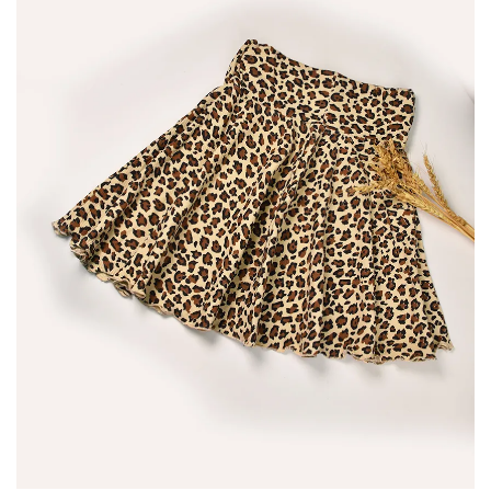
ی
اشد.
زینه
ا
مکن
ست
ر
فحه
حصول
نتخاب
وند