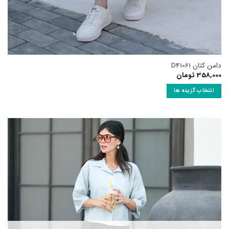
امن کتان D41061
358,00
تومان
انتخاب گزینه ها
ین
حصول
ارای
نواع
ختلفی
ی
اشد.
زینه
ا
مکن
ست
ر