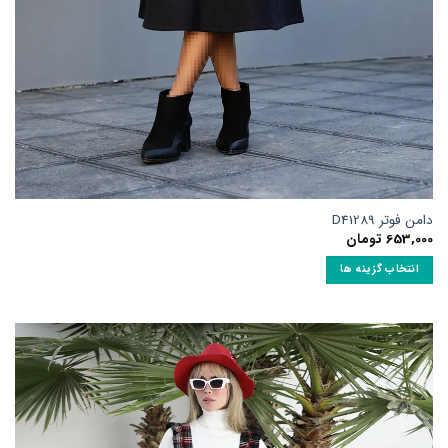
امن فوتر D41289
653,00
تومان
انتخاب گزینه ها
ین
حصول
ارای
نواع
ختلفی
ی
اشد.
زینه