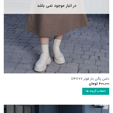
در انبار موجود نمی باشد
امن پاگن دار فوتر D41277
600,00
تومان
انتخاب گزینه ها
ین
حصول
ارای