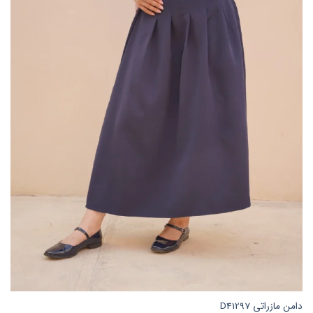
امن مازراتی D41297