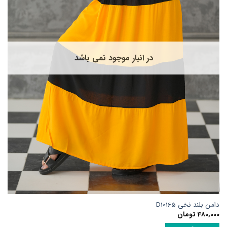
ا
مکن
ست
ر
فحه
در انبار موجود نمی باشد
حصول
نتخاب
وند
امن بلند نخی D10165
480,00
تومان