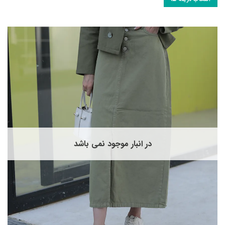
ین
حصول
ارای
نواع
ختلفی
ی
اشد.
زینه
ا
مکن
ست
ر
فحه
در انبار موجود نمی باشد
حصول
نتخاب
وند