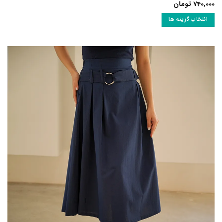
740,00
تومان
انتخاب گزینه ها
ین
حصول
ارای
نواع
ختلفی
ی
اشد.
زینه
ا
مکن
ست
ر
فحه
حصول
نتخاب
وند