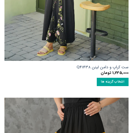
ت کراپ و دامن لینن Q41438
1,235,00
تومان
انتخاب گزینه ها
ین
حصول
ارای
نواع
ختلفی
ی
اشد.
زینه