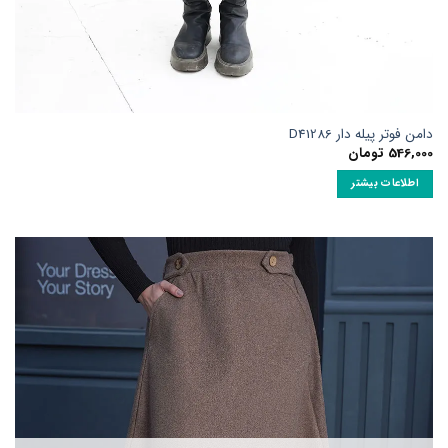
امن فوتر پیله دار D41286
546,00
تومان
اطلاعات بیشتر