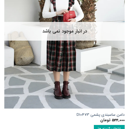
ا
مکن
ست
ر
فحه
در انبار موجود نمی باشد
حصول
نتخاب
وند
امن ساسبندی پشمی D10473
544,00
تومان
انتخاب گزینه ها