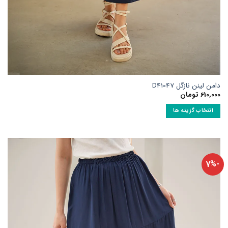
امن لینن نازگل D41047
610,00
تومان
انتخاب گزینه ها
ین
حصول
ارای
نواع
-7%
ختلفی
ی
اشد.
زینه
ا
مکن