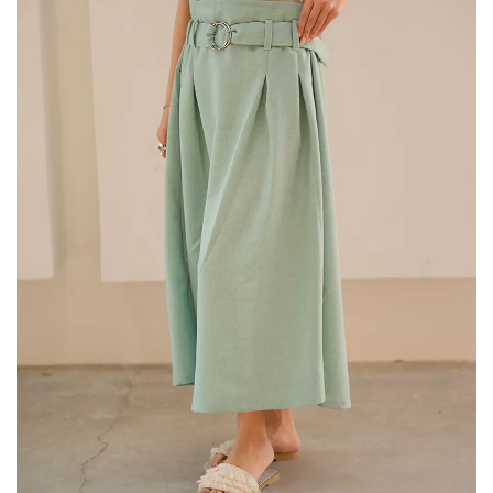
نواع
ختلفی
ی
اشد.
زینه
ا
مکن
ست
ر
فحه
حصول
نتخاب
وند