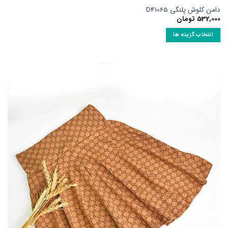
امن کلوش پلنگی D41065
532,00
تومان
انتخاب گزینه ها
ین
حصول
ارای
نواع
ختلفی
ی
اشد.
زینه
ا
مکن
ست
ر
فحه
حصول
نتخاب
وند