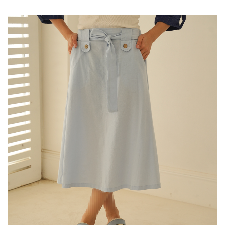
ین
حصول
ارای
نواع
ختلفی
ی
اشد.
زینه
ا
مکن
ست
ر
فحه
حصول
نتخاب
وند