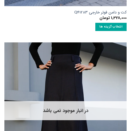
ت و دامن فوتر خارجی Q41283
1,328,00
تومان
انتخاب گزینه ها
ین
حصول
ارای
نواع
ختلفی
ی
اشد.
زینه
ا
مکن
ست
ر
فحه
در انبار موجود نمی باشد
حصول
نتخاب
وند