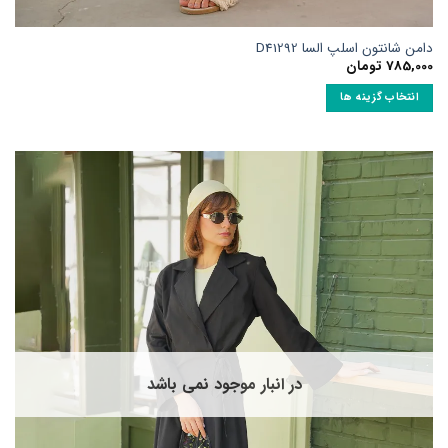
امن شانتون اسلپ السا D41292
785,00
تومان
انتخاب گزینه ها
ین
حصول
ارای
نواع
ختلفی
ی
اشد.
زینه
ا
مکن
ست
ر
فحه
در انبار موجود نمی باشد
حصول
نتخاب
وند