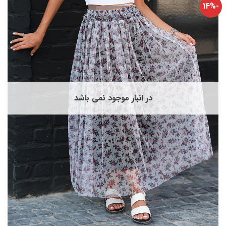
-14
ختلفی
ی
اشد.
زینه
ا
مکن
ست
ر
فحه
در انبار موجود نمی باشد
حصول
نتخاب
وند