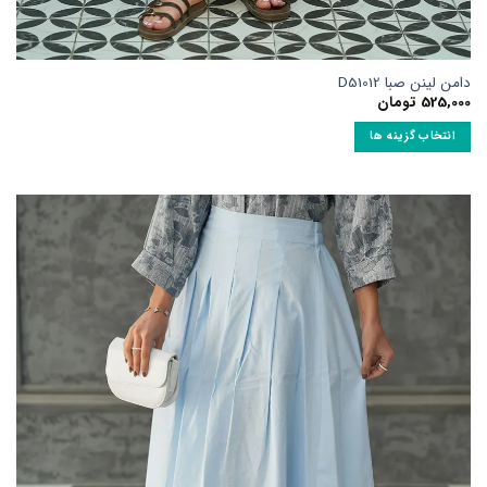
امن لینن صبا D51012
525,00
تومان
انتخاب گزینه ها
ین
حصول
ارای
نواع
ختلفی
ی
اشد.
زینه
ا
مکن
ست
ر
فحه
حصول
نتخاب