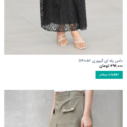
امن پله ای گیپوری D41052
494,00
تومان
اطلاعات بیشتر