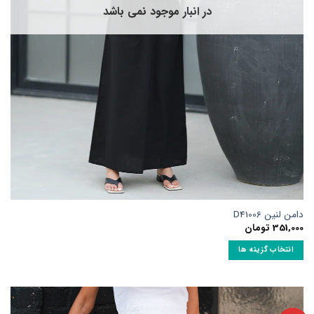
فحه
در انبار موجود نمی باشد
حصول
نتخاب
وند
امن لنین D41006
351,00
تومان
انتخاب گزینه ها
ین
حصول
ارای
نواع