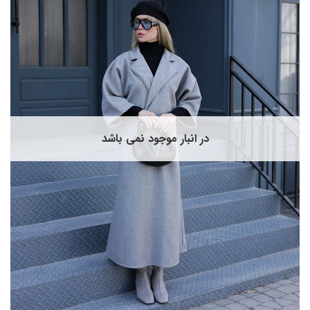
نواع
ختلفی
ی
اشد.
زینه
ا
مکن
ست
ر
فحه
در انبار موجود نمی باشد
حصول
نتخاب
وند