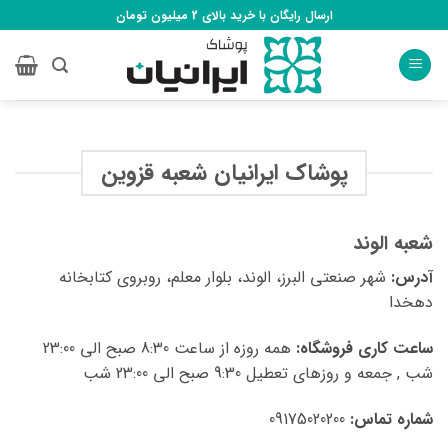
Ski
ارسال رایگان با خرید بالای 2 میلیون تومان
t
conten
پوشاک ایرانیان شعبه قزوین
شعبه الوند
آدرس:
شهر صنعتی البرز، الوند، بلوار معلم، روبروی کتابخانه
دهخدا
ساعت کاری فروشگاه:
همه روزه از ساعت 8:30 صبح الی 23:00
شب , جمعه و روزهای تعطیل 9:30 صبح الی 23:00 شب
شماره تماس:
09175020200