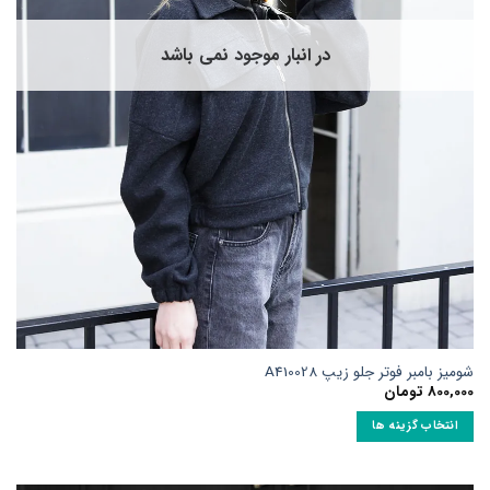
در
صفحه
در انبار موجود نمی باشد
محصول
انتخاب
شوند
شومیز بامبر فوتر جلو زیپ A410028
800,000
تومان
انتخاب گزینه ها
این
محصول