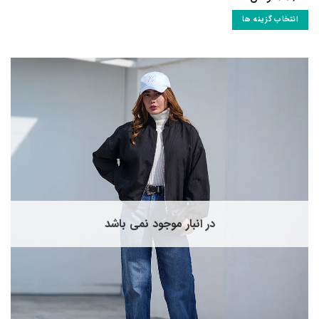
انتخاب گزینه ها
این
محصول
دارای
انواع
مختلفی
می
باشد.
گزینه
ها
ممکن
است
در
صفحه
در انبار موجود نمی باشد
محصول
انتخاب
شوند