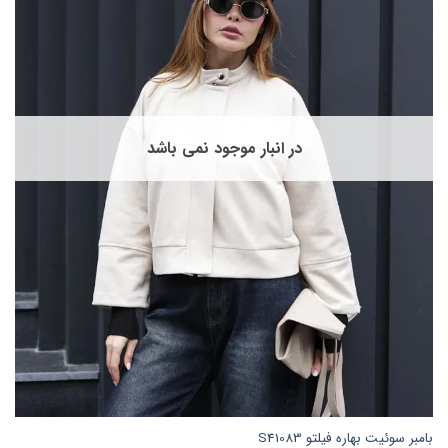
در انبار موجود نمی باشد
بامبر سوئیت بهاره فیلتو S41083