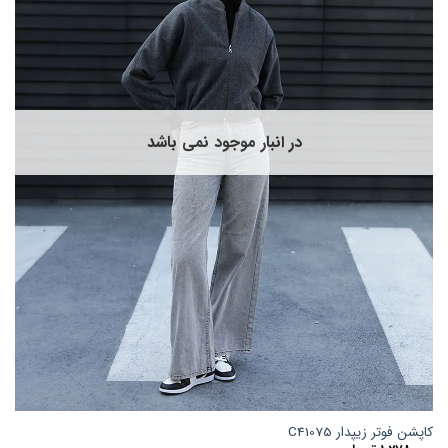
در انبار موجود نمی باشد
کاپشن فوتر زیپدار C41075