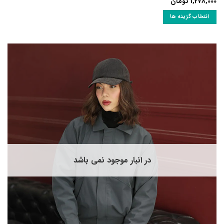
1,278,000
تومان
انتخاب گزینه ها
این
محصول
دارای
انواع
مختلفی
می
باشد.
گزینه
ها
ممکن
است
در
صفحه
در انبار موجود نمی باشد
محصول
انتخاب
شوند