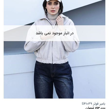
گزینه
ها
ممکن
است
در
صفحه
در انبار موجود نمی باشد
محصول
انتخاب
شوند
بامبر فوتر S41039
613,000
تومان