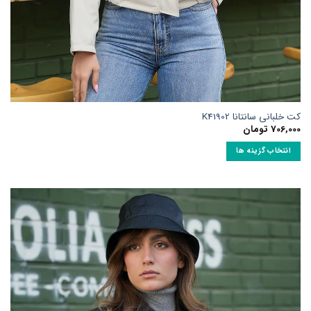
کت خلبانی سانتانا K41902
706,000
تومان
انتخاب گزینه ها
این
محصول
دارای
انواع
مختلفی
می
باشد.
گزینه
ها
ممکن