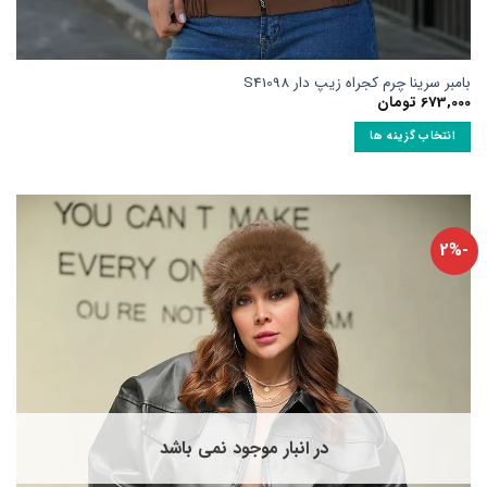
بامبر سرینا چرم کجراه زیپ دار S41098
673,000
تومان
انتخاب گزینه ها
این
محصول
دارای
انواع
-2%
مختلفی
می
باشد.
گزینه
ها
ممکن
است
در
صفحه
در انبار موجود نمی باشد
محصول
انتخاب