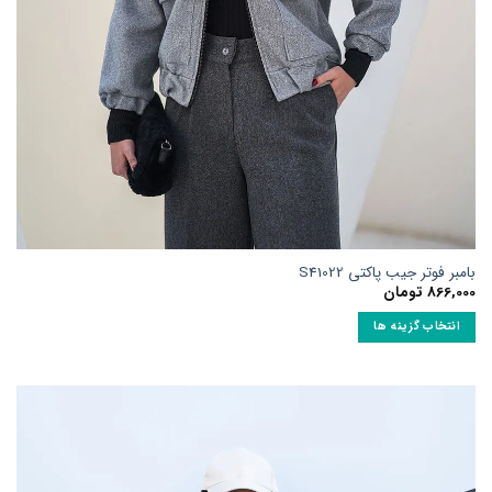
شوند
بامبر فوتر جیب پاکتی S41022
866,000
تومان
انتخاب گزینه ها
این
محصول
دارای
انواع
مختلفی
می
باشد.