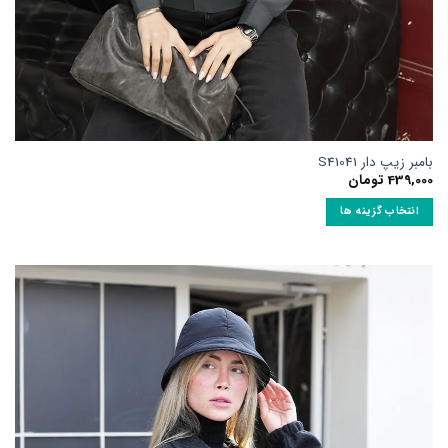
بامبر زیپ دار S41041
439,000
تومان
انتخاب گزینه ها
این
محصول
دارای
انواع
مختلفی
می
باشد.
گزینه
ها
ممکن
است