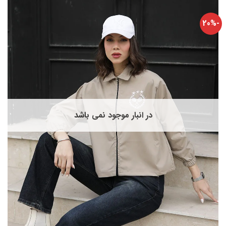
دارای
انواع
-20%
مختلفی
می
باشد.
گزینه
ها
ممکن
است
در
صفحه
در انبار موجود نمی باشد
محصول
انتخاب
شوند