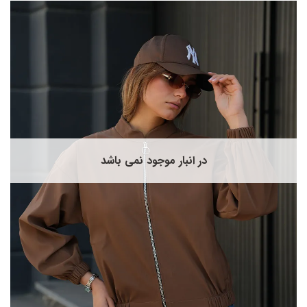
دارای
انواع
مختلفی
می
باشد.
گزینه
ها
ممکن
است
در
صفحه
در انبار موجود نمی باشد
محصول
انتخاب
شوند