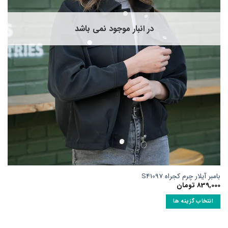
است
در
صفحه
در انبار موجود نمی باشد
محصول
انتخاب
شوند
بامبر آیلار چرم کجراه S41097
839,000
تومان
انتخاب گزینه ها
این
محصول