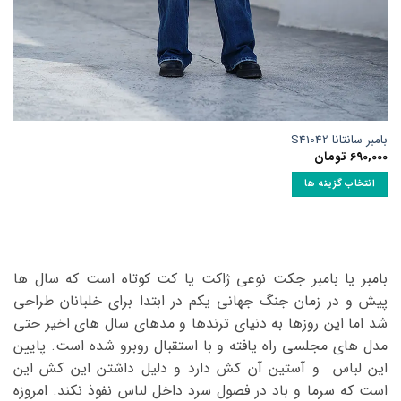
بامبر سانتانا S41042
690,000
تومان
انتخاب گزینه ها
این
محصول
دارای
انواع
بامبر یا بامبر جکت نوعی ژاکت یا کت کوتاه است که سال ها
مختلفی
پیش و در زمان جنگ جهانی یکم در ابتدا برای خلبانان طراحی
می
باشد.
شد اما این روزها به دنیای ترندها و مدهای سال های اخیر حتی
گزینه
مدل های مجلسی راه یافته و با استقبال روبرو شده است. پایین
ها
این لباس و آستین آن کش دارد و دلیل داشتن این کش این
ممکن
است که سرما و باد در فصول سرد داخل لباس نفوذ نکند. امروزه
است