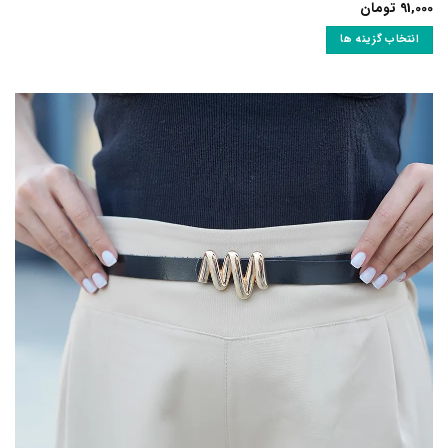
91,000
تومان
انتخاب گزینه ها
این
محصول
دارای
انواع
مختلفی
می
باشد.
گزینه
ها
ممکن
است
در
صفحه
محصول
انتخاب
شوند