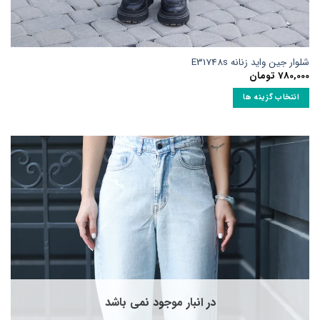
شلوار جین واید زنانه E31748s
780,000
تومان
انتخاب گزینه ها
این
محصول
دارای
انواع
مختلفی
می
باشد.
گزینه
ها
ممکن
است
در
صفحه
در انبار موجود نمی باشد
محصول