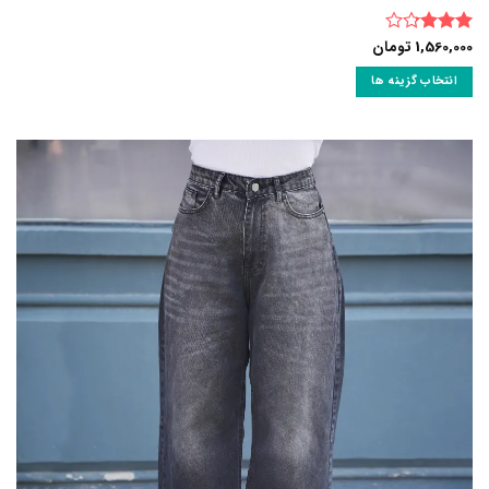
1,560,000
تومان
نمره
3.25
از
انتخاب گزینه ها
5
این
محصول
دارای
انواع
مختلفی
می
باشد.
گزینه
ها
ممکن
است
در
صفحه
محصول
انتخاب
شوند