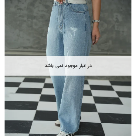
انواع
مختلفی
می
باشد.
گزینه
ها
ممکن
است
در
صفحه
در انبار موجود نمی باشد
محصول
انتخاب
شوند