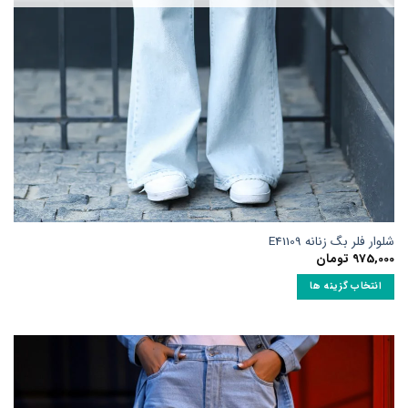
انتخاب
شوند
شلوار فلر بگ زنانه E41109
975,000
تومان
انتخاب گزینه ها
این
محصول
دارای
انواع
مختلفی
می