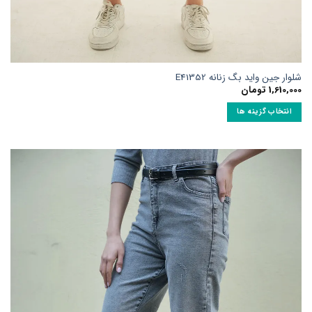
شلوار جین واید بگ زنانه E41352
1,610,000
تومان
انتخاب گزینه ها
این
محصول
دارای
انواع
مختلفی
می
باشد.
گزینه
ها
ممکن
است
در
صفحه