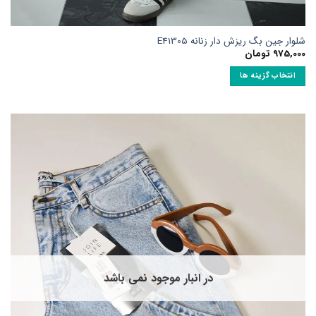
شلوار جین بگ ریزش دار زنانه E41305
975,000
تومان
انتخاب گزینه ها
این
محصول
دارای
انواع
مختلفی
می
باشد.
گزینه
ها
ممکن
است
در
صفحه
در انبار موجود نمی باشد
محصول
انتخاب
شوند