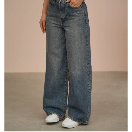
می
باشد.
گزینه
ها
ممکن
است
در
صفحه
محصول
انتخاب
شوند