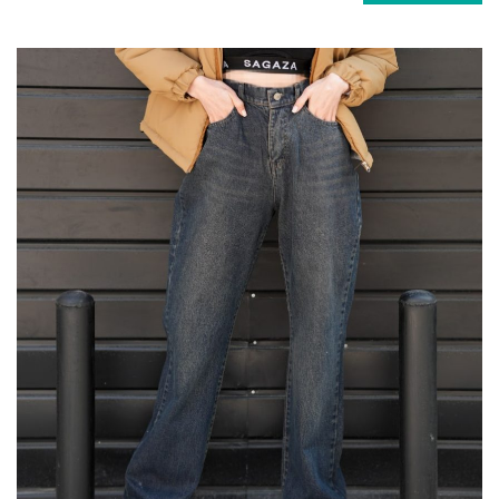
این
محصول
دارای
انواع
مختلفی
می
باشد.
گزینه
ها
ممکن
است
در
صفحه
محصول
انتخاب
شوند