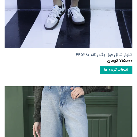
شلوار شافل فول بگ زنانه E45280
715,000
تومان
انتخاب گزینه ها
این
محصول
دارای
انواع
مختلفی
می
باشد.
گزینه
ها
ممکن