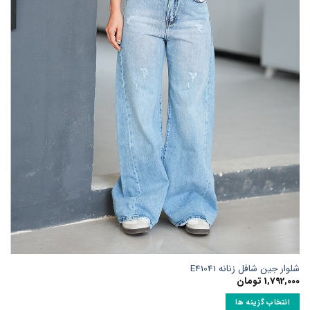
ها
ممکن
است
در
صفحه
محصول
انتخاب
شوند
شلوار جین شافل زنانه E41041
1,792,000
تومان
انتخاب گزینه ها