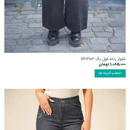
شلوار زنانه فول بگ E41353
1,085,000
تومان
انتخاب گزینه ها
این
محصول
دارای
انواع
مختلفی
می
باشد.
گزینه
ها