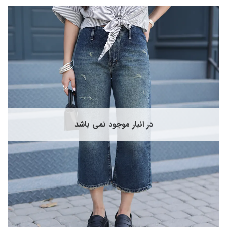
محصول
دارای
انواع
مختلفی
می
باشد.
گزینه
ها
ممکن
است
در
صفحه
در انبار موجود نمی باشد
محصول
انتخاب
شوند