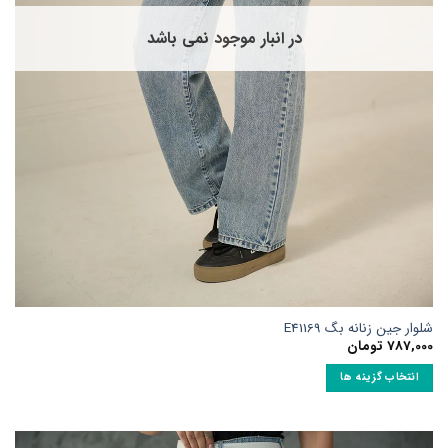
در
صفحه
در انبار موجود نمی باشد
محصول
انتخاب
شوند
شلوار جین زنانه بگ E41169
787,000
تومان
انتخاب گزینه ها
این
محصول
دارای