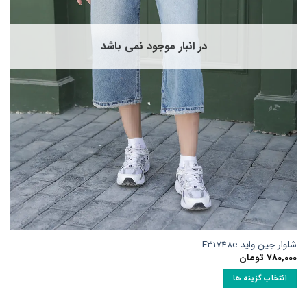
است
در
صفحه
در انبار موجود نمی باشد
محصول
انتخاب
شوند
شلوار جین واید E31748e
780,000
تومان
انتخاب گزینه ها
این