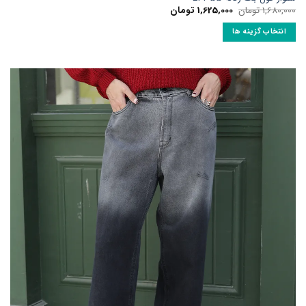
قیمت
قیمت
1,680,000
تومان
1,625,000
تومان
اصلی:
فعلی:
1,680,000 تومان
1,625,000 تومان.
انتخاب گزینه ها
بود.
این
محصول
دارای
انواع
مختلفی
می
باشد.
گزینه
ها
ممکن
است
در
صفحه
محصول
انتخاب
شوند