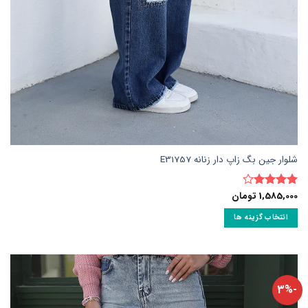
شلوار جین بگ زاپ دار زنانه E31757
1,585,000
تومان
نمره
4
از 5
انتخاب گزینه ها
این
محصول
دارای
انواع
-3%
مختلفی
می