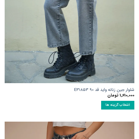
محصول
انتخاب
شوند
شلوار جین زنانه واید قد 90 E31853
1,610,000
تومان
انتخاب گزینه ها
این
محصول
دارای
انواع
مختلفی