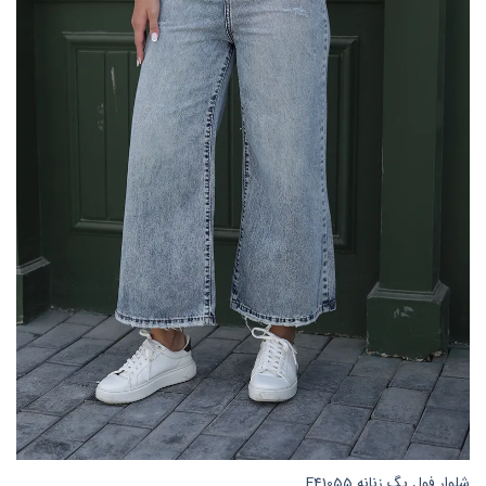
باشد.
گزینه
ها
ممکن
است
در
صفحه
محصول
انتخاب
شوند
شلوار فول بگ زنانه E41055