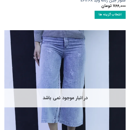
شلوار جین زنانه واید E41268
766,000
تومان
انتخاب گزینه ها
این
محصول
دارای
انواع
مختلفی
می
باشد.
گزینه
ها
ممکن
است
در
صفحه
در انبار موجود نمی باشد
محصول
انتخاب
شوند