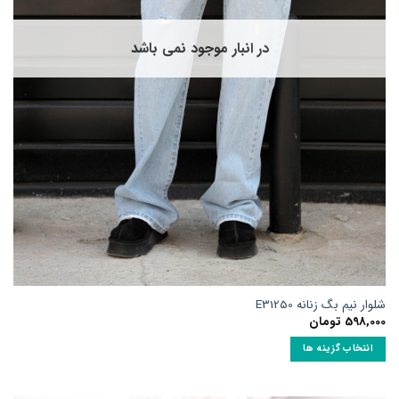
است
در
صفحه
در انبار موجود نمی باشد
محصول
انتخاب
شوند
شلوار نیم بگ زنانه E31250
598,000
تومان
انتخاب گزینه ها
این
محصول