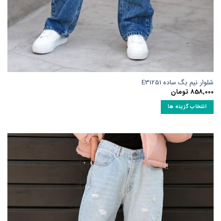
شلوار نیم بگ ساده E31251
858,000
تومان
انتخاب گزینه ها
این
محصول
دارای
انواع
مختلفی
می
باشد.
گزینه
ها
ممکن