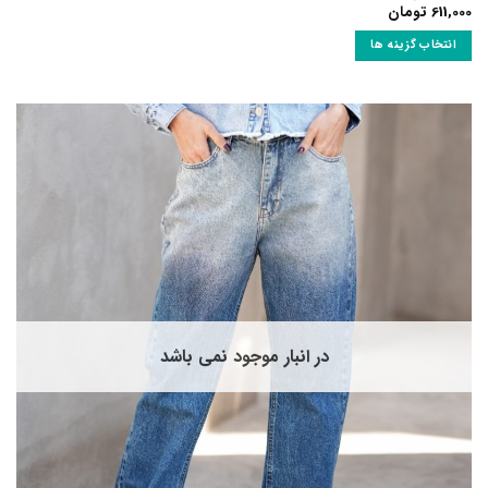
611,000
تومان
انتخاب گزینه ها
این
محصول
دارای
انواع
مختلفی
می
باشد.
گزینه
ها
ممکن
است
در
صفحه
در انبار موجود نمی باشد
محصول
انتخاب
شوند