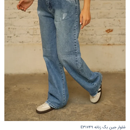
شلوار جین بگ زنانه E31749