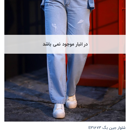
باشد.
گزینه
ها
ممکن
است
در
صفحه
در انبار موجود نمی باشد
محصول
انتخاب
شوند
شلوار جین بگ E31673