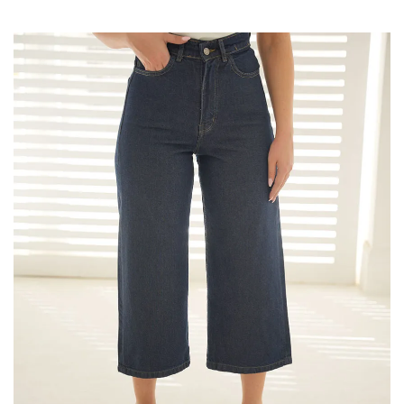
این
محصول
دارای
انواع
مختلفی
می
باشد.
گزینه
ها
ممکن
است
در
صفحه
محصول
انتخاب
شوند