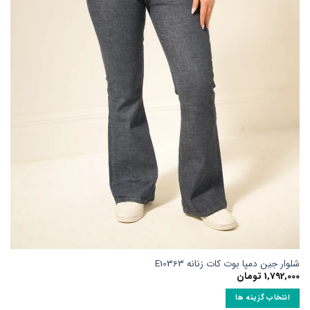
ممکن
است
در
صفحه
محصول
انتخاب
شوند
شلوار جین دمپا بوت کات زنانه E10363
1,792,000
تومان
انتخاب گزینه ها