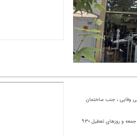
اهی وفایی ، جنب ساختمان
همه روزه از ساعت 8:30 صبح الی 23:00 شب , جمعه و روزهای تعطیل 9:30