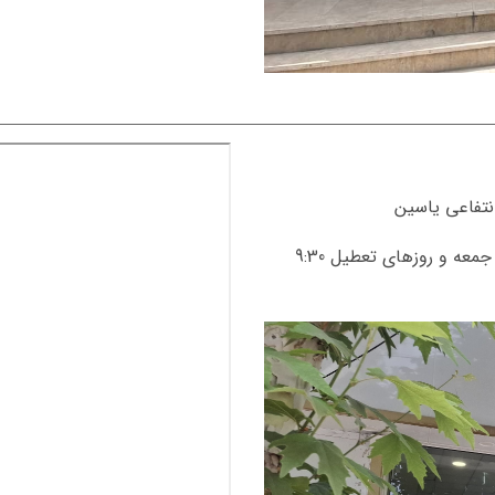
همه روزه از ساعت 8:30 صبح الی 23:00 شب , جمعه و روزهای تعطیل 9:30