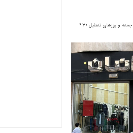
همه روزه از ساعت 8:30 صبح الی 23:00 شب , جمعه و روزهای تعطیل 9:30