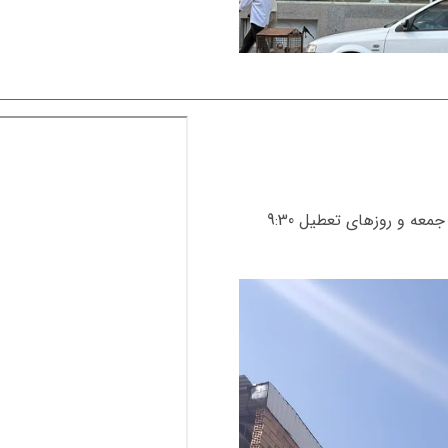
همه روزه از ساعت 8:30 صبح الی 23:00 شب , جمعه و روزهای تعطیل 9:30