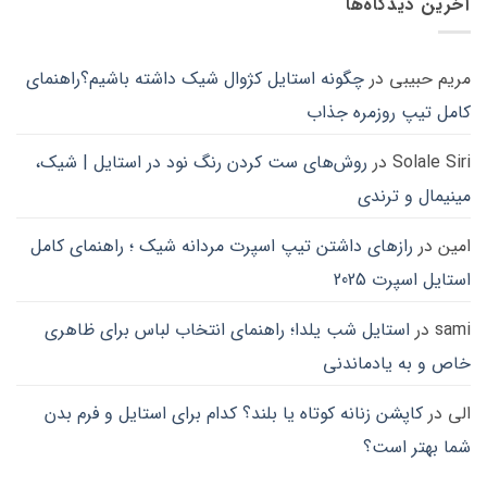
آخرین دیدگاه‌ها
در
صفحه
محصول
مریم حبیبی
در
چگونه استایل کژوال شیک داشته باشیم؟راهنمای
انتخاب
شوند
کامل تیپ روزمره جذاب
Solale Siri
در
روش‌های ست کردن رنگ نود در استایل | شیک،
مینیمال و ترندی
امین
در
رازهای داشتن تیپ اسپرت مردانه شیک ؛ راهنمای کامل
استایل اسپرت 2025
sami
در
استایل شب یلدا؛ راهنمای انتخاب لباس برای ظاهری
خاص و به یادماندنی
الی
در
کاپشن زنانه کوتاه یا بلند؟ کدام برای استایل و فرم بدن
شما بهتر است؟