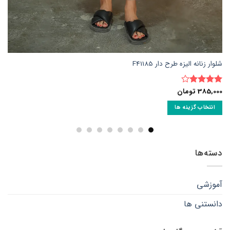
شلوار زنانه الیزه طرح دار F41185
385,000
تومان
نمره
4
از 5
انتخاب گزینه ها
این
محصول
دارای
انواع
دسته‌ها
مختلفی
می
آموزشی
باشد.
گزینه
دانستنی ها
ها
ممکن
است