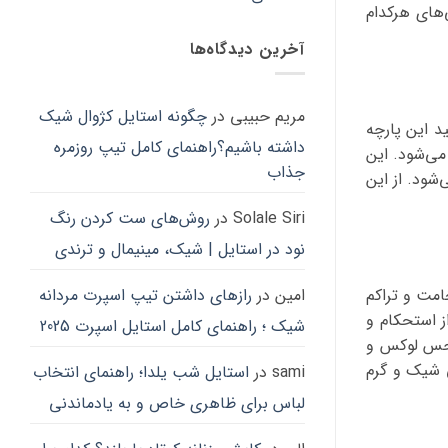
‌های هرکدام
ها
ها
ممکن
مم
آخرین دیدگاه‌ها
است
اس
در
در
صفحه
صف
مریم حبیبی
در
چگونه استایل کژوال شیک
د این پارچه
محصول
مح
داشته باشیم؟راهنمای کامل تیپ روزمره
انتخاب
ان
می‌شود. این
جذاب
شوند
شو
شود. از این
Solale Siri
در
روش‌های ست کردن رنگ
نود در استایل | شیک، مینیمال و ترندی
امت و تراکم
امین
در
رازهای داشتن تیپ اسپرت مردانه
ز استحکام و
شیک ؛ راهنمای کامل استایل اسپرت 2025
ن حس لوکس و
ی شیک و گرم
sami
در
استایل شب یلدا؛ راهنمای انتخاب
لباس برای ظاهری خاص و به یادماندنی