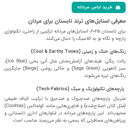
دارای
دارای
انواع
خرید لباس مردانه
انواع
مختلفی
مختلفی
می
معرفی استایل‌های ترند تابستان برای مردان
می
باشد.
باشد.
برای تابستان ۲۰۲۵، استایل‌های مردانه ترکیبی از راحتی، تکنولوژی
گزینه
گزینه
ها
پارچه و نگاه نو به کلاسیک را دنبال می‌کنند.
ها
ممکن
ممکن
است
رنگ‌های خنک و زمینی (Cool & Earthy Tones)
است
در
در
پالت رنگی: طیف‌های آرامش‌بخش مثل آبی یخی (Ice Blue)،
صفحه
صفحه
محصول
سبز کاهویی (Sage Green) و خاکی روشن (Beige) جایگزین
محصول
انتخاب
رنگ‌های تیره می‌شوند.
انتخاب
شوند
شوند
پارچه‌های تکنولوژیک و سبک (Tech-Fabrics)
متریال: پارچه‌های ضدچروک و ضدعرق با ترکیب الیاف طبیعی
(مثل کتان اصلاح‌شده) و فناوری‌هایی مانند کولماکس (Coolmax)
محبوب‌اند. این پارچه‌های مردانه در شلوارهای اداری تابستانی و
پیراهن‌های مسافرتی که رسمی به نظر می‌رسند مناسب است.