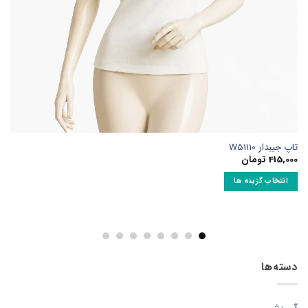
تاپ جیبدار W51110
415,000
تومان
انتخاب گزینه ها
این
محصول
دارای
انواع
مختلفی
دسته‌ها
می
باشد.
گزینه