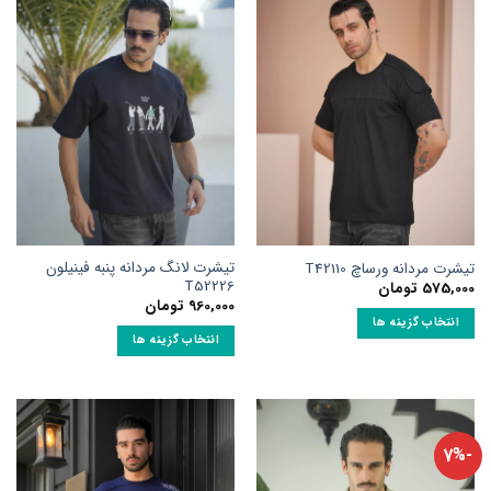
انواع
انواع
مختلفی
مختلفی
می
می
باشد.
باشد.
گزینه
گزینه
ها
ها
ممکن
ممکن
است
است
در
در
صفحه
صفحه
محصول
محصول
انتخاب
تیشرت لانگ مردانه پنبه فینیلون
تیشرت مردانه ورساچ T42110
انتخاب
شوند
T52226
575,000
تومان
شوند
960,000
تومان
انتخاب گزینه ها
انتخاب گزینه ها
این
این
محصول
محصول
دارای
دارای
انواع
انواع
مختلفی
-7%
مختلفی
می
می
باشد.