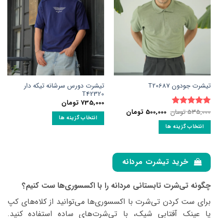
باشد.
گزینه
گزینه
ها
ها
ممکن
ممکن
است
است
در
در
صفحه
صفحه
محصول
محصول
انتخاب
تیشرت دورس سرشانه تیکه دار
تیشرت جودون T20687
انتخاب
شوند
T42320
شوند
735,000
تومان
قیمت
قیمت
535,000
تومان
500,000
تومان
نمره
5
از
اصلی:
فعلی:
انتخاب گزینه ها
5
535,000 تومان
500,000 تومان.
انتخاب گزینه ها
این
بود.
این
محصول
محصول
دارای
دارای
انواع
خرید تیشرت مردانه
انواع
مختلفی
مختلفی
می
چگونه تی‌شرت تابستانی مردانه را با اکسسوری‌ها ست کنیم؟
می
باشد.
باشد.
برای ست کردن تی‌شرت با اکسسوری‌ها می‌توانید از کلاه‌های کپ
گزینه
گزینه
ها
یا عینک آفتابی شیک، با تی‌شرت‌های ساده استفاده کنید.