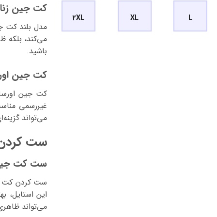
کت جین زنانه
2XL
XL
L
مدل بلند کت جی
می‌کند، بلکه ظ
باشید.
کت جین اورسا
کت جین اورسای
غیررسمی مناسب
می‌تواند گزینه‌
ست کردن ک
ست کت جین ز
ست کردن کت جین
این استایل، به
می‌تواند ظاهر