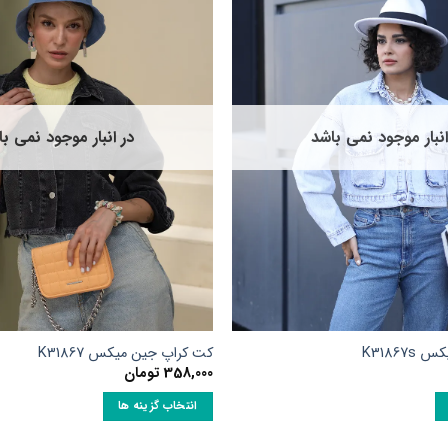
مختلفی
می
باشد.
گزینه
ها
ممکن
انبار موجود نمی باشد
در انبار موجود نمی ب
است
در
صفحه
محصول
انتخاب
شوند
K3186
کت کراپ جین میکس K31867
358,000
تومان
انتخاب گزینه ها
این