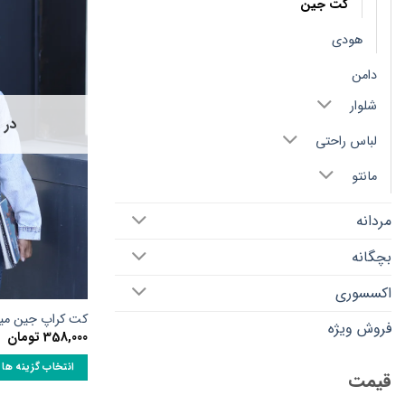
کت جین
مختلفی
می
هودی
باشد.
دامن
گزینه
ها
شلوار
ممکن
در 
است
لباس راحتی
در
مانتو
صفحه
محصول
مردانه
انتخاب
شوند
بچگانه
اکسسوری
کت کراپ جین میکس 7s
فروش ویژه
358,000
تومان
انتخاب گزینه ها
قیمت
این