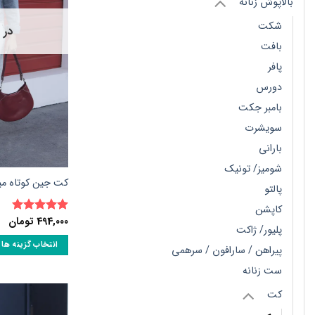
بالاپوش زنانه
شکت
در 
بافت
پافر
دورس
بامبر جکت
سویشرت
بارانی
شومیز/ تونیک
کت جین کوتاه میکس 
پالتو
کاپشن
494,000
تومان
نمره
5
از
پلیور/ ژاکت
5
انتخاب گزینه ها
پیراهن / سارافون / سرهمی
این
ست زنانه
محصول
کت
دارای
انواع