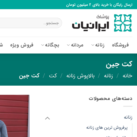
Ski
ارسال رایگان با خرید بالای 2 میلیون تومان
t
conten
جستجو
برای:
فروشگاه
زنانه
مردانه
بچگانه
فروش ویژه
شع
کت جین
خانه
/
زنانه
/
بالاپوش زنانه
/
کت
/
کت جین
دسته‌های محصولات
زنانه
پرفروش ترین های زنانه