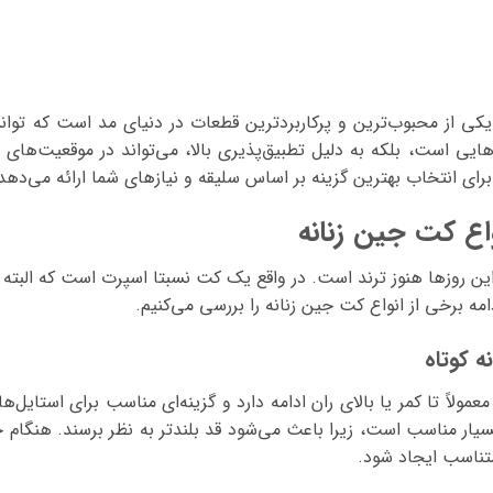
محصول
دارای
انواع
مختلفی
می
کی از محبوب‌ترین و پرکاربردترین قطعات در دنیای مد است که توانست
باشد.
هایی است، بلکه به دلیل تطبیق‌پذیری بالا، می‌تواند در موقعیت‌ها
گزینه
رای انتخاب بهترین گزینه بر اساس سلیقه و نیازهای شما ارائه می‌دهد
ها
ممکن
اع کت جین زنانه
است
در
ین روزها هنوز ترند است. در واقع یک کت نسبتا اسپرت است که البته
صفحه
مه برخی از انواع کت جین زنانه را بررسی می‌کنیم.
محصول
انتخاب
ه کوتاه
شوند
عمولاً تا کمر یا بالای ران ادامه دارد و گزینه‌ای مناسب برای استای
سیار مناسب است، زیرا باعث می‌شود قد بلندتر به نظر برسند. هنگام خر
تناسب ایجاد شود.