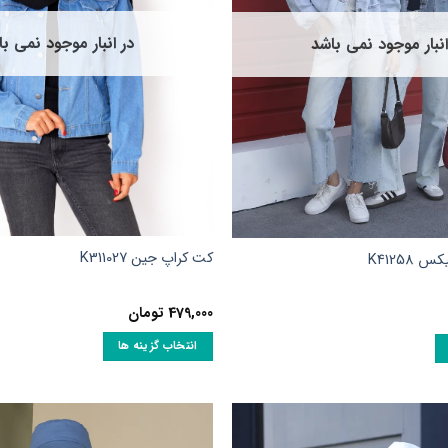
در انبار موجود نمی ب
انبار موجود نمی باشد
کت کراپ جین K311027
K41258
479,000
تومان
انتخاب گزینه ها
این
محصول
دارای
انواع