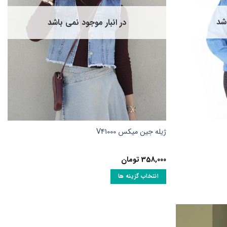
اشد
در انبار موجود نمی باشد
ژیله جین میکس V41000
358,000
تومان
انتخاب گزینه ها
این
محصول
دارای
انواع