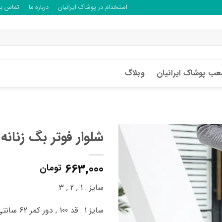
استخدام در پوشاک ایرانیان
درباره ما
تماس با 
ب پوشاک ایرانیان
وبلاگ
شلوار فوتر بگ زنانه E41213
663,000
تومان
سایز : 1 , 2 , 3
سایز 1 : قد 100 , دور کمر 62 سانتی متر