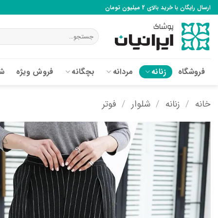
Ski
ارسال رایگان با خرید بالای 2 میلیون تومان
t
conten
جستجو
برای:
فروشگاه
زنانه
مردانه
بچگانه
فروش ویژه
شع
خانه
/
زنانه
/
شلوار
/
فوتر