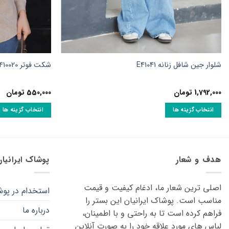
شلوار جین شافل زنانه E41041
شکت فوتر A410020
1,792,000
تومان
550,000
تومان
انتخاب گزینه ها
انتخاب گزینه ها
این
این
محصول
محصول
دارای
دارای
انواع
انواع
هدف و شعار
پوشاک ایرانیا
مختلفی
مختلفی
می
می
اصلی ترین شعار ما، ادغام کیفیت و قیمت
استخدام در پوش
باشد.
باشد.
مناسب است. پوشاک ایرانیان این بستر را
گزینه
گزینه
درباره ما
فراهم کرده است تا به راحتی و با اطمینان،
ها
ها
لباس های مورد علاقه ‌خود را به صورت آنلاین
ممکن
ممکن