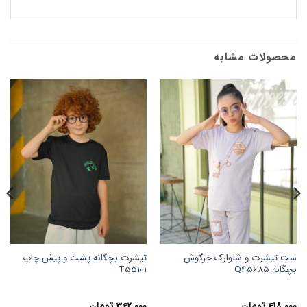
محصولات مشابه
ست تیشرت و شلوارک خرگوش
تیشرت بچگانه پشت و پیش چاپ
بچگانه Q45685
T55101
418,000
تومان
362,000
تومان