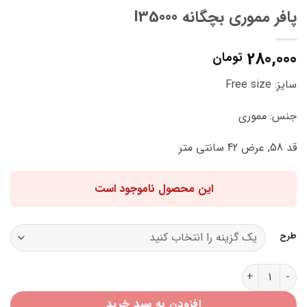
پافر مموری بچگانه I35000
280,000
تومان
سایز: Free size
جنس: مموری
قد 58, عرض 42 سانتی متر
این محصول ناموجود است
طرح
پافر مموری بچگانه I35000 عدد
افزودن به سبد خرید