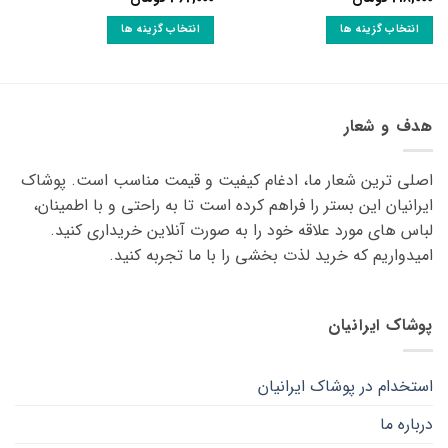
انتخاب گزینه ها
انتخاب گزینه ها
این
این
محصول
محصول
دارای
دارای
انواع
انواع
هدف و شعار
مختلفی
مختلفی
می
می
اصلی ترین شعار ما، ادغام کیفیت و قیمت مناسب است. پوشاک
باشد.
باشد.
گزینه
گزینه
ایرانیان این بستر را فراهم کرده است تا به راحتی و با اطمینان،
ها
ها
لباس های مورد علاقه ‌خود را به صورت آنلاین خریداری کنید.
ممکن
ممکن
امیدواریم که خرید لذت ‌بخشی را با ما تجربه کنید.
است
است
در
در
صفحه
صفحه
پوشاک ایرانیان
محصول
محصول
انتخاب
انتخاب
شوند
شوند
استخدام در پوشاک ایرانیان
درباره ما