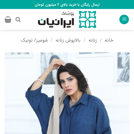
Ski
ارسال رایگان با خرید بالای 2 میلیون تومان
t
conten
خانه
/
زنانه
/
بالاپوش زنانه
/
شومیز/ تونیک