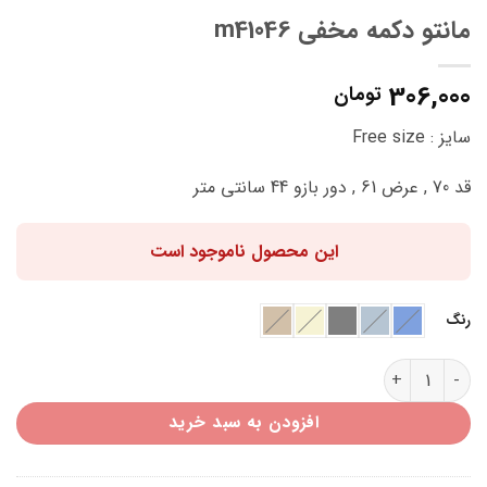
مانتو دکمه مخفی m41046
306,000
تومان
سایز : Free size
قد 70 , عرض 61 , دور بازو 44 سانتی متر
این محصول ناموجود است
رنگ
مانتو دکمه مخفی m41046 عدد
افزودن به سبد خرید