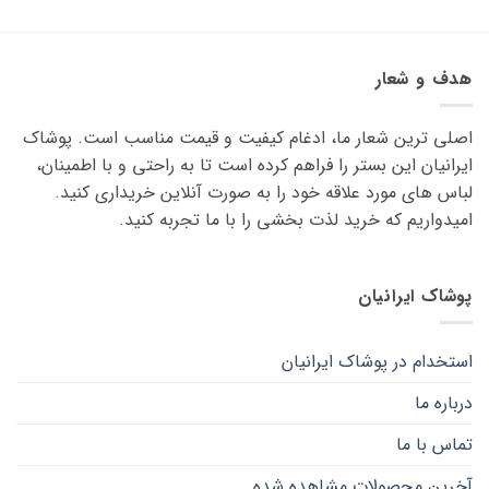
محصول
محصول
دارای
دارای
انواع
انواع
هدف و شعار
مختلفی
مختلفی
می
می
اصلی ترین شعار ما، ادغام کیفیت و قیمت مناسب است. پوشاک
باشد.
باشد.
گزینه
گزینه
ایرانیان این بستر را فراهم کرده است تا به راحتی و با اطمینان،
ها
ها
لباس های مورد علاقه ‌خود را به صورت آنلاین خریداری کنید.
ممکن
ممکن
امیدواریم که خرید لذت ‌بخشی را با ما تجربه کنید.
است
است
در
در
صفحه
صفحه
پوشاک ایرانیان
محصول
محصول
انتخاب
انتخاب
شوند
شوند
استخدام در پوشاک ایرانیان
درباره ما
تماس با ما
آخرین محصولات مشاهده شده