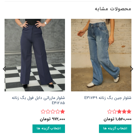
محصولات مشابه
شلوار مازراتی دابل فول بگ زنانه
شلوار جین بگ زنانه E31749
E41285
1,560,000
تومان
972,000
تومان
نمره
نمره
3.25
از
1
انتخاب گزینه ها
انتخاب گزینه ها
5
از
5
این
این