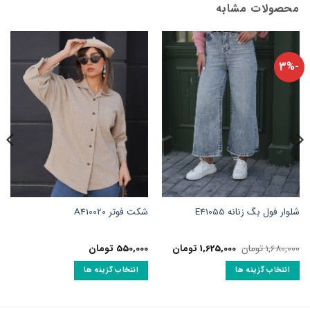
محصولات مشابه
-3%
شلوار فول بگ زنانه E41055
شکت فوتر A410020
قیمت
قیمت
1,680,000
تومان
1,625,000
تومان
550,000
تومان
اصلی:
فعلی:
1,680,000 تومان
1,625,000 تومان.
انتخاب گزینه ها
انتخاب گزینه ها
بود.
این
این
محصول
محصول