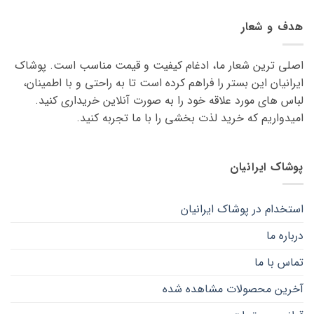
دارای
دارای
انواع
انواع
هدف و شعار
مختلفی
مختلفی
می
می
اصلی ترین شعار ما، ادغام کیفیت و قیمت مناسب است. پوشاک
باشد.
باشد.
گزینه
گزینه
ایرانیان این بستر را فراهم کرده است تا به راحتی و با اطمینان،
ها
ها
لباس های مورد علاقه ‌خود را به صورت آنلاین خریداری کنید.
ممکن
ممکن
امیدواریم که خرید لذت ‌بخشی را با ما تجربه کنید.
است
است
در
در
صفحه
صفحه
پوشاک ایرانیان
محصول
محصول
انتخاب
انتخاب
شوند
شوند
استخدام در پوشاک ایرانیان
درباره ما
تماس با ما
آخرین محصولات مشاهده شده