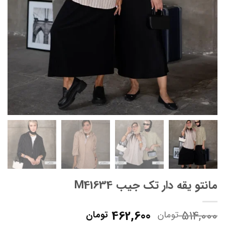
مانتو یقه دار تک جیب M41634
قیمت
قیمت
462,600
514,000
تومان
تومان