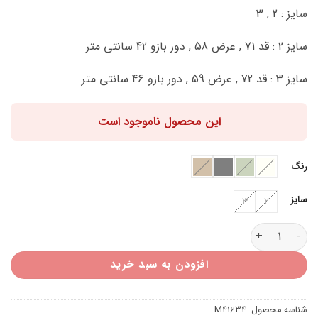
اصلی:
فعلی:
سایز : 2 , 3
514,000 تومان
462,600 تومان.
بود.
سایز 2 : قد 71 , عرض 58 , دور بازو 42 سانتی متر
سایز 3 : قد 72 , عرض 59 , دور بازو 46 سانتی متر
این محصول ناموجود است
رنگ
سایز
3
2
مانتو یقه دار تک جیب M41634 عدد
افزودن به سبد خرید
شناسه محصول:
M41634