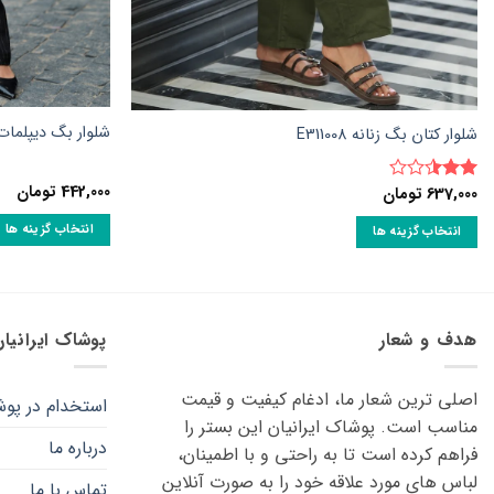
شلوار بگ دیپلمات زنان
شلوار کتان بگ زنانه E311008
442,000
تومان
637,000
تومان
نمره
2.5
از
انتخاب گزینه ها
5
انتخاب گزینه ها
این
این
محصول
محصول
دارای
دارای
انواع
انواع
هدف و شعار
پوشاک ایرانیا
مختلفی
مختلفی
می
می
اصلی ترین شعار ما، ادغام کیفیت و قیمت
استخدام در پوش
باشد.
باشد.
مناسب است. پوشاک ایرانیان این بستر را
گزینه
گزینه
درباره ما
فراهم کرده است تا به راحتی و با اطمینان،
ها
ها
لباس های مورد علاقه ‌خود را به صورت آنلاین
ممکن
ممکن
تماس با ما