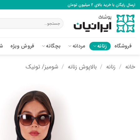
Ski
ارسال رایگان با خرید بالای 2 میلیون تومان
t
conten
جستجو
برای:
فروشگاه
زنانه
مردانه
بچگانه
فروش ویژه
شع
خانه
/
زنانه
/
بالاپوش زنانه
/
شومیز/ تونیک