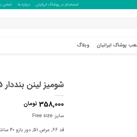
استخدام در پوشاک ایرانیان
درباره ما
تماس با 
ب پوشاک ایرانیان
وبلاگ
شومیز لینن بنددار A31245
358,000
تومان
سایز: Free size
قد 66, عرض 51, دور بازو 40 سانتی متر