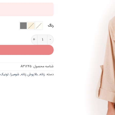
رنگ
شومیز لینن بنددار A31245 عدد
شناسه محصول:
A31245
دسته:
زنانه
,
بالاپوش زنانه
,
شومیز/ تونیک