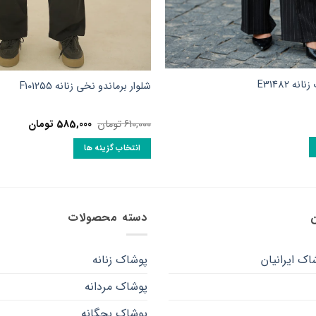
ه E31482
شلوار برماندو نخی زنانه F101255
قیمت
قیمت
610,000
تومان
585,000
تومان
اصلی:
فعلی:
610,000 تومان
585,000 توما
انتخاب گزینه ها
بود.
این
محصول
دارای
انواع
ن
دسته محصولات
مختلفی
می
اک ایرانیان
پوشاک زنانه
باشد.
گزینه
پوشاک مردانه
ها
ممکن
پوشاک بچگانه