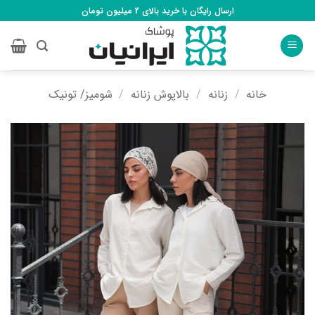
Ski
ارسال رایگان با خرید بالای 2 میلیون تومان
t
conten
خانه
/
زنانه
/
بالاپوش زنانه
/
شومیز/ تونیک