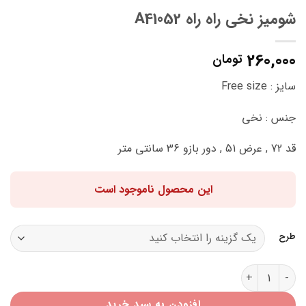
شومیز نخی راه راه A41052
260,000
تومان
سایز : Free size
جنس : نخی
قد 72 , عرض 51 , دور بازو 36 سانتی متر
این محصول ناموجود است
طرح
شومیز نخی راه راه A41052 عدد
افزودن به سبد خرید