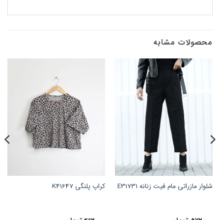
محصولات مشابه
شلوار مازراتی مام فیت زنانه E31731
کراپ پلنگی K41647