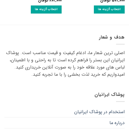
572,000
تومان
462,000
تومان
انتخاب گزینه ها
انتخاب گزینه ها
این
این
محصول
محصول
دارای
دارای
انواع
انواع
هدف و شعار
مختلفی
مختلفی
می
می
اصلی ترین شعار ما، ادغام کیفیت و قیمت مناسب است. پوشاک
باشد.
باشد.
گزینه
گزینه
ایرانیان این بستر را فراهم کرده است تا به راحتی و با اطمینان،
ها
ها
لباس های مورد علاقه ‌خود را به صورت آنلاین خریداری کنید.
ممکن
ممکن
امیدواریم که خرید لذت ‌بخشی را با ما تجربه کنید.
است
است
در
در
صفحه
صفحه
پوشاک ایرانیان
محصول
محصول
انتخاب
انتخاب
شوند
شوند
استخدام در پوشاک ایرانیان
درباره ما