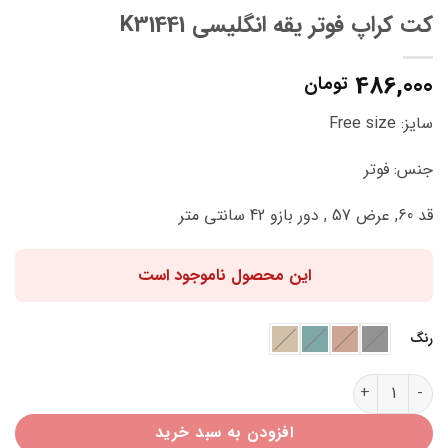
کت کراپ فوتر یقه انگلیسی K31441
486,000
تومان
سایز: Free size
جنس: فوتر
قد 60, عرض 57 , دور بازو 42 سانتی متر
این محصول ناموجود است
رنگ
کت کراپ فوتر یقه انگلیسی K31441 عدد
افزودن به سبد خرید