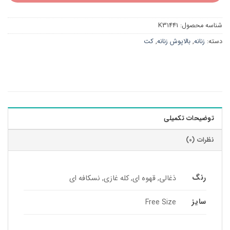
شناسه محصول:
K31441
دسته:
زنانه
,
بالاپوش زنانه
,
کت
توضیحات تکمیلی
نظرات (0)
رنگ
ذغالی, قهوه ای, کله غازی, نسکافه ای
سایز
Free Size