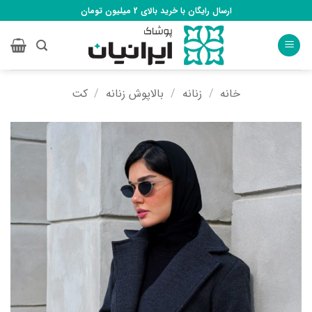
Ski
ارسال رایگان با خرید بالای 2 میلیون تومان
t
conten
خانه
/
زنانه
/
بالاپوش زنانه
/
کت