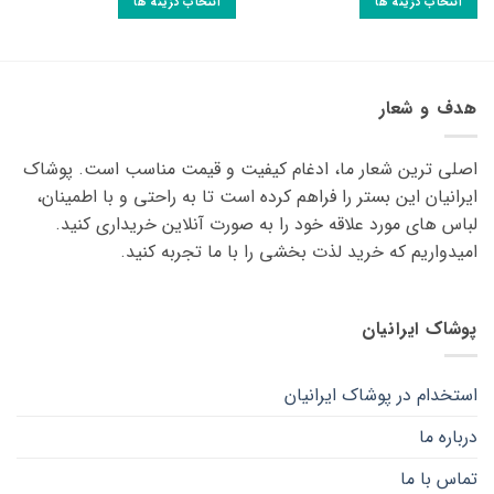
انتخاب گزینه ها
انتخاب گزینه ها
این
این
محصول
محصول
دارای
دارای
انواع
انواع
هدف و شعار
مختلفی
مختلفی
می
می
اصلی ترین شعار ما، ادغام کیفیت و قیمت مناسب است. پوشاک
باشد.
باشد.
گزینه
گزینه
ایرانیان این بستر را فراهم کرده است تا به راحتی و با اطمینان،
ها
ها
لباس های مورد علاقه ‌خود را به صورت آنلاین خریداری کنید.
ممکن
ممکن
امیدواریم که خرید لذت ‌بخشی را با ما تجربه کنید.
است
است
در
در
صفحه
صفحه
پوشاک ایرانیان
محصول
محصول
انتخاب
انتخاب
شوند
شوند
استخدام در پوشاک ایرانیان
درباره ما
تماس با ما