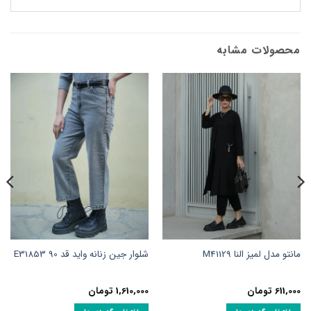
محصولات مشابه
مانتو مدل لمیز النا M41129
شلوار جین زنانه واید قد 90 E31853
611,000
تومان
1,610,000
تومان