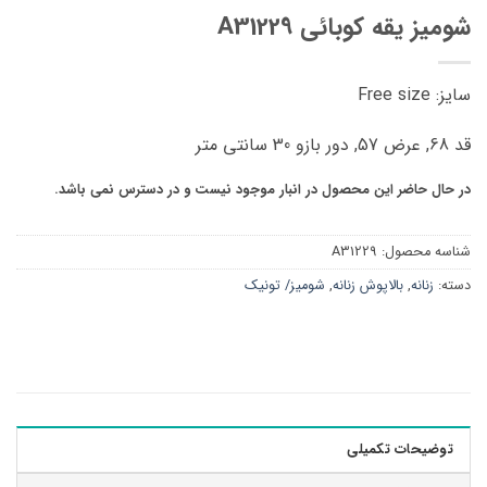
شومیز یقه کوبائی A31229
سایز: Free size
قد 68, عرض 57, دور بازو 30 سانتی متر
در حال حاضر این محصول در انبار موجود نیست و در دسترس نمی باشد.
شناسه محصول:
A31229
دسته:
زنانه
,
بالاپوش زنانه
,
شومیز/ تونیک
توضیحات تکمیلی