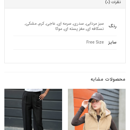
نظرات (0)
سبز مردابی, سدری, سرمه ای, عاجی, کرم, مشکی,
رنگ
نسکافه ای, مغز پسته ای, موکا
سایز
Free Size
محصولات مشابه