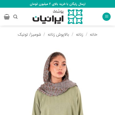
Ski
ارسال رایگان با خرید بالای 2 میلیون تومان
t
conten
خانه
/
زنانه
/
بالاپوش زنانه
/
شومیز/ تونیک