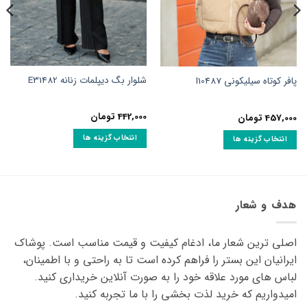
شلوار بگ دیپلمات زنانه E31482
پافر کوتاه سیلیکونی I10487
442,000
تومان
457,000
تومان
انتخاب گزینه ها
انتخاب گزینه ها
این
این
محصول
محصول
دارای
دارای
انواع
انواع
هدف و شعار
مختلفی
مختلفی
می
می
باشد.
اصلی ترین شعار ما، ادغام کیفیت و قیمت مناسب است. پوشاک
باشد.
گزینه
گزینه
ایرانیان این بستر را فراهم کرده است تا به راحتی و با اطمینان،
ها
ها
لباس های مورد علاقه ‌خود را به صورت آنلاین خریداری کنید.
ممکن
ممکن
امیدواریم که خرید لذت ‌بخشی را با ما تجربه کنید.
است
است