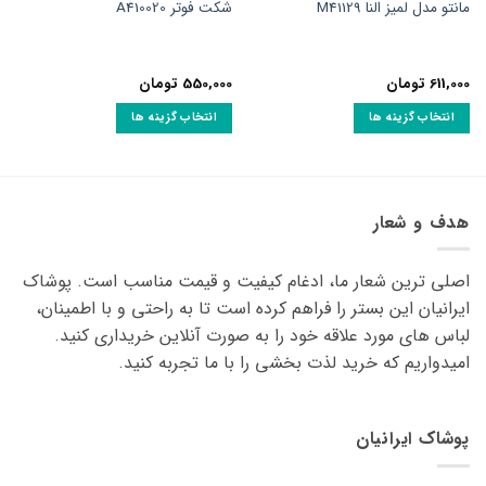
مانتو مدل لمیز النا M41129
شکت فوتر A410020
611,000
تومان
550,000
تومان
انتخاب گزینه ها
انتخاب گزینه ها
این
این
محصول
محصول
دارای
دارای
انواع
انواع
هدف و شعار
مختلفی
مختلفی
می
می
اصلی ترین شعار ما، ادغام کیفیت و قیمت مناسب است. پوشاک
باشد.
باشد.
گزینه
گزینه
ایرانیان این بستر را فراهم کرده است تا به راحتی و با اطمینان،
ها
ها
لباس های مورد علاقه ‌خود را به صورت آنلاین خریداری کنید.
ممکن
ممکن
امیدواریم که خرید لذت ‌بخشی را با ما تجربه کنید.
است
است
در
در
صفحه
صفحه
پوشاک ایرانیان
محصول
محصول
انتخاب
انتخاب
شوند
شوند