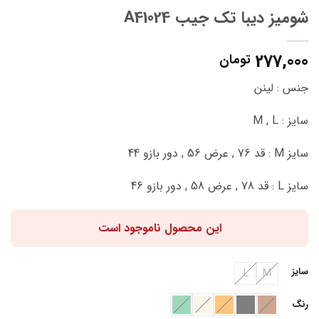
شومیز دیبا تک جیب A41024
277,000
تومان
جنس : لینن
سایز : M , L
سایز M : قد 76 , عرض 56 , دور بازو 44
سایز L : قد 78 , عرض 58 , دور بازو 46
این محصول ناموجود است
سایز
L
M
رنگ