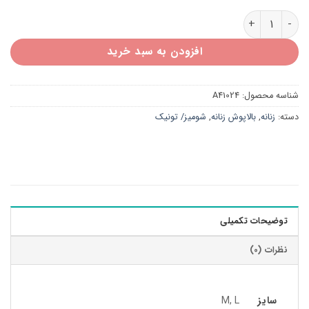
شومیز دیبا تک جیب A41024 عدد
افزودن به سبد خرید
شناسه محصول:
A41024
دسته:
زنانه
,
بالاپوش زنانه
,
شومیز/ تونیک
توضیحات تکمیلی
نظرات (0)
سایز
M, L