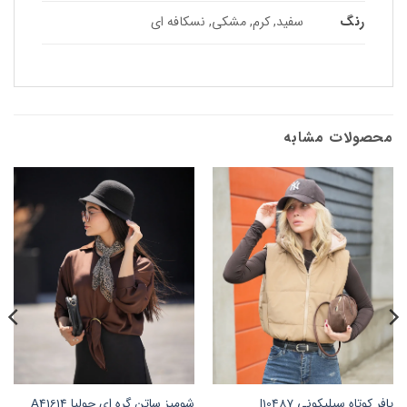
رنگ
سفید, کرم, مشکی, نسکافه ای
محصولات مشابه
پافر کوتاه سیلیکونی I10487
شومیز ساتن گره ای جولیا A41614