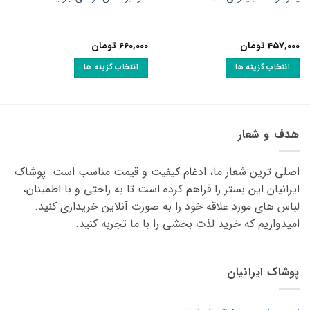
457,000
تومان
660,000
تومان
انتخاب گزینه ها
انتخاب گزینه ها
این
این
محصول
محصول
دارای
دارای
انواع
انواع
هدف و شعار
مختلفی
مختلفی
می
می
اصلی ترین شعار ما، ادغام کیفیت و قیمت مناسب است. پوشاک
باشد.
باشد.
گزینه
گزینه
ایرانیان این بستر را فراهم کرده است تا به راحتی و با اطمینان،
ها
ها
لباس های مورد علاقه ‌خود را به صورت آنلاین خریداری کنید.
ممکن
ممکن
امیدواریم که خرید لذت ‌بخشی را با ما تجربه کنید.
است
است
در
در
صفحه
صفحه
پوشاک ایرانیان
محصول
محصول
انتخاب
انتخاب
شوند
شوند