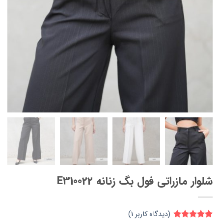
شلوار مازراتی فول بگ زنانه E310022
(دیدگاه کاربر
1
)