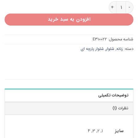
شلوار مازراتی فول بگ زنانه E310022 عدد
افزودن به سبد خرید
شناسه محصول:
E310022
دسته:
زنانه
,
شلوار
,
شلوار پارچه ای
توضیحات تکمیلی
نظرات (1)
سایز
1, 2, 3, 4