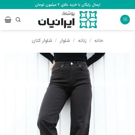
Ski
ارسال رایگان با خرید بالای 2 میلیون تومان
t
conten
خانه
/
زنانه
/
شلوار
/
شلوار کتان