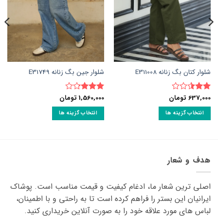
شلوار کتان بگ زنانه E311008
شلوار جین بگ زنانه E31749
637,000
تومان
1,560,000
تومان
نمره
نمره
2.5
از
3.25
از
انتخاب گزینه ها
انتخاب گزینه ها
5
5
این
این
محصول
محصول
دارای
دارای
انواع
انواع
هدف و شعار
مختلفی
مختلفی
می
می
اصلی ترین شعار ما، ادغام کیفیت و قیمت مناسب است. پوشاک
باشد.
باشد.
گزینه
گزینه
ایرانیان این بستر را فراهم کرده است تا به راحتی و با اطمینان،
ها
ها
لباس های مورد علاقه ‌خود را به صورت آنلاین خریداری کنید.
ممکن
ممکن