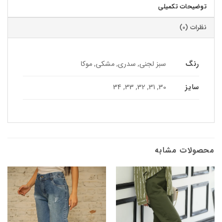
توضیحات تکمیلی
نظرات (0)
رنگ
سبز لجنی, سدری, مشکی, موکا
سایز
30, 31, 32, 33, 34
محصولات مشابه