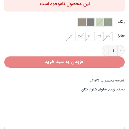
این محصول ناموجود است
رنگ
سایز
34
33
32
31
30
شلوار کتان نیم بگ E41176 عدد
افزودن به سبد خرید
شناسه محصول:
E41176
دسته:
زنانه
,
شلوار
,
شلوار کتان