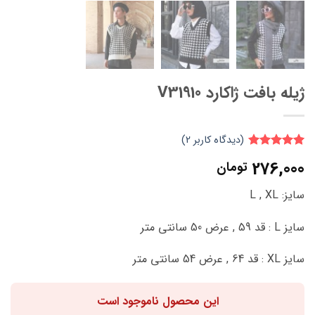
ژیله بافت ژاکارد V31910
(دیدگاه کاربر
2
)
2
امتیاز
5
از
276,000
تومان
5 امتیاز
مشتری
سایز: L , XL
سایز L : قد 59 , عرض 50 سانتی متر
سایز XL : قد 64 , عرض 54 سانتی متر
این محصول ناموجود است