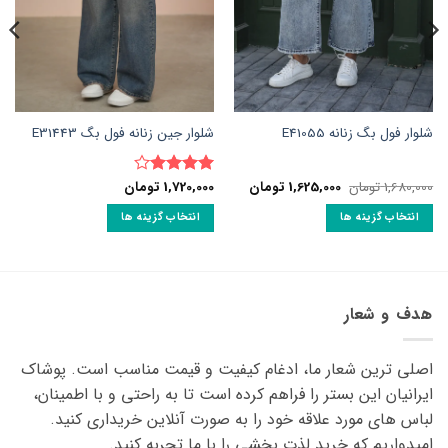
شلوار فول بگ زنانه E41055
شلوار جین زنانه فول بگ E31443
قیمت
قیمت
1,680,000
تومان
1,625,000
تومان
1,720,000
تومان
نمره
4
اصلی:
فعلی:
از 5
1,680,000 تومان
1,625,000 تومان.
انتخاب گزینه ها
انتخاب گزینه ها
بود.
این
این
محصول
محصول
دارای
دارای
انواع
انواع
هدف و شعار
مختلفی
مختلفی
می
می
اصلی ترین شعار ما، ادغام کیفیت و قیمت مناسب است. پوشاک
باشد.
باشد.
گزینه
گزینه
ایرانیان این بستر را فراهم کرده است تا به راحتی و با اطمینان،
ها
ها
لباس های مورد علاقه ‌خود را به صورت آنلاین خریداری کنید.
ممکن
ممکن
امیدواریم که خرید لذت ‌بخشی را با ما تجربه کنید.