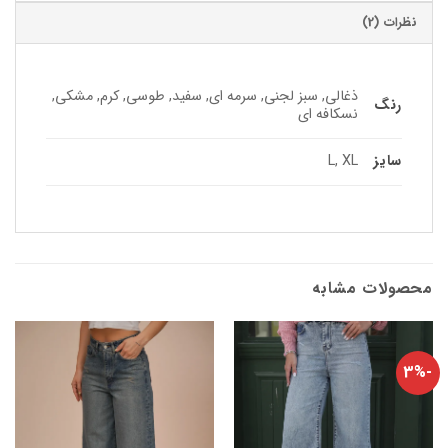
نظرات (2)
ذغالی, سبز لجنی, سرمه ای, سفید, طوسی, کرم, مشکی,
رنگ
نسکافه ای
سایز
L, XL
محصولات مشابه
-3%