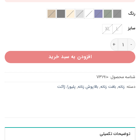
رنگ
سایز
XL
L
ژیله بافت ژاکارد V31910 عدد
افزودن به سبد خرید
شناسه محصول:
V31910
دسته:
زنانه
,
بافت زنانه
,
بالاپوش زنانه
,
پلیور/ ژاکت
توضیحات تکمیلی