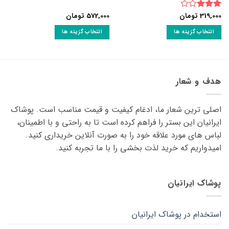
319,000
تومان
572,000
تومان
نمره
3
از 5
انتخاب گزینه ها
انتخاب گزینه ها
این
این
محصول
محصول
دارای
دارای
انواع
انواع
هدف و شعار
مختلفی
مختلفی
می
می
اصلی ترین شعار ما، ادغام کیفیت و قیمت مناسب است. پوشاک
باشد.
باشد.
گزینه
گزینه
ایرانیان این بستر را فراهم کرده است تا به راحتی و با اطمینان،
ها
ها
لباس های مورد علاقه ‌خود را به صورت آنلاین خریداری کنید.
ممکن
ممکن
امیدواریم که خرید لذت ‌بخشی را با ما تجربه کنید.
است
است
در
در
صفحه
صفحه
پوشاک ایرانیان
محصول
محصول
انتخاب
انتخاب
شوند
شوند
استخدام در پوشاک ایرانیان