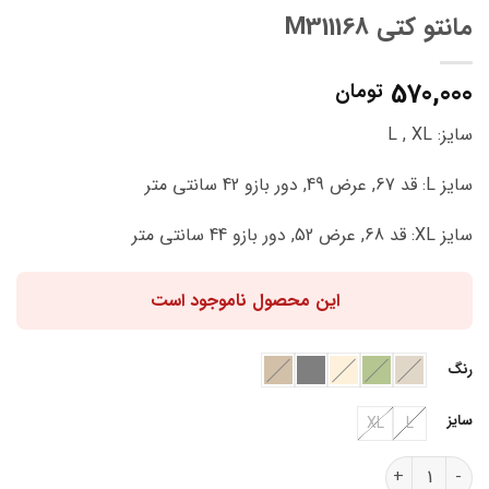
مانتو کتی M311168
570,000
تومان
سایز: L , XL
سایز L: قد 67, عرض 49, دور بازو 42 سانتی متر
سایز XL: قد 68, عرض 52, دور بازو 44 سانتی متر
این محصول ناموجود است
رنگ
سایز
XL
L
مانتو کتی M311168 عدد