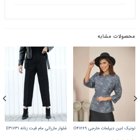
محصولات مشابه
تونیک لنین دیپلمات خارجی O41269
شلوار مازراتی مام فیت زنانه E31731