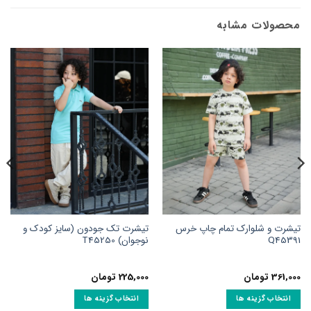
محصولات مشابه
تیشرت و شلوارک تمام چاپ خرس
تیشرت تک جودون (سایز کودک و
Q45391
نوجوان) T45250
361,000
تومان
225,000
تومان
انتخاب گزینه ها
انتخاب گزینه ها