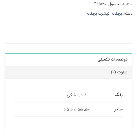
شناسه محصول:
T45120
دسته:
بچگانه
,
تیشرت بچگانه
توضیحات تکمیلی
نظرات (0)
رنگ
سفید, مشکی
سایز
50, 55, 60, 65