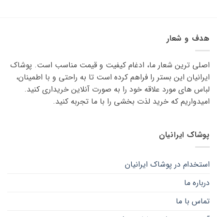
این
این
محصول
محصول
دارای
دارای
انواع
انواع
هدف و شعار
مختلفی
مختلفی
می
می
اصلی ترین شعار ما، ادغام کیفیت و قیمت مناسب است. پوشاک
باشد.
باشد.
گزینه
گزینه
ایرانیان این بستر را فراهم کرده است تا به راحتی و با اطمینان،
ها
ها
لباس های مورد علاقه ‌خود را به صورت آنلاین خریداری کنید.
ممکن
ممکن
امیدواریم که خرید لذت ‌بخشی را با ما تجربه کنید.
است
است
در
در
صفحه
صفحه
پوشاک ایرانیان
محصول
محصول
انتخاب
انتخاب
شوند
شوند
استخدام در پوشاک ایرانیان
درباره ما
تماس با ما