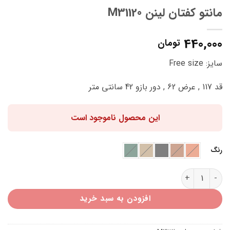
مانتو کفتان لینن M31120
440,000
تومان
سایز: Free size
قد 117 , عرض 62 , دور بازو 42 سانتی متر
این محصول ناموجود است
رنگ
مانتو کفتان لینن M31120 عدد
افزودن به سبد خرید