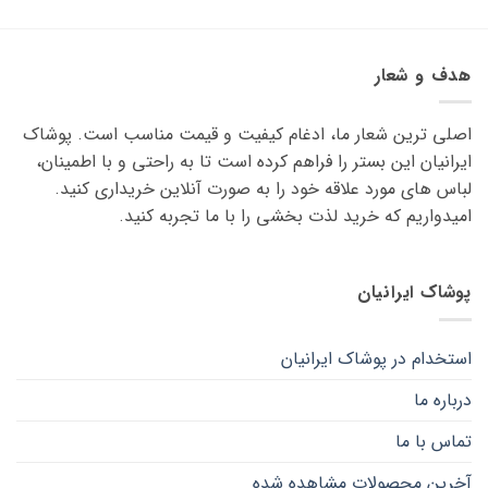
محصول
محصول
دارای
دارای
انواع
انواع
هدف و شعار
مختلفی
مختلفی
می
می
باشد.
باشد.
اصلی ترین شعار ما، ادغام کیفیت و قیمت مناسب است. پوشاک
گزینه
گزینه
ایرانیان این بستر را فراهم کرده است تا به راحتی و با اطمینان،
ها
ها
لباس های مورد علاقه ‌خود را به صورت آنلاین خریداری کنید.
ممکن
ممکن
امیدواریم که خرید لذت ‌بخشی را با ما تجربه کنید.
است
است
در
در
صفحه
صفحه
پوشاک ایرانیان
محصول
محصول
انتخاب
انتخاب
شوند
شوند
استخدام در پوشاک ایرانیان
درباره ما
تماس با ما
آخرین محصولات مشاهده شده