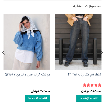
محصولات مشابه
شلوار نیم بگ زنانه E31251
دو تیکه کراپ جین و تترون Q31647
858,000
تومان
706,000
تومان
نمره
5
از
5
انتخاب گزینه ها
انتخاب گزینه ها
این
این