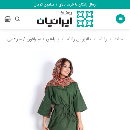
Ski
ارسال رایگان با خرید بالای 2 میلیون تومان
t
conten
خانه
/
زنانه
/
بالاپوش زنانه
/
پیراهن / سارافون / سرهمی