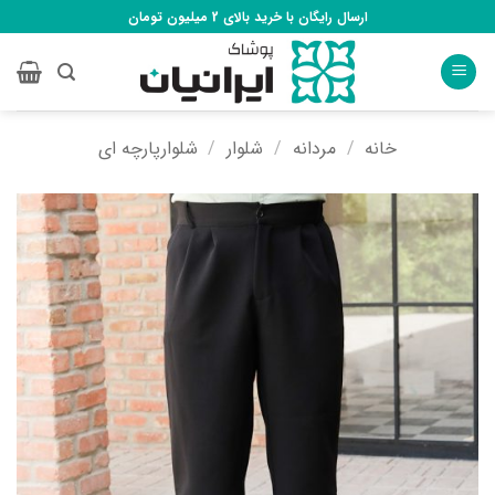
Ski
ارسال رایگان با خرید بالای 2 میلیون تومان
t
conten
خانه
/
مردانه
/
شلوار
/
شلوارپارچه ای