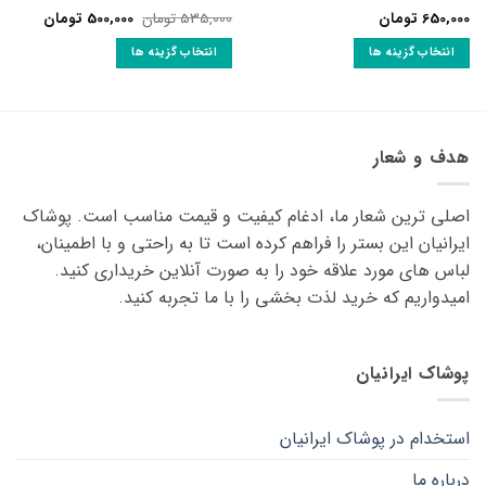
قیمت
قیمت
650,000
تومان
535,000
تومان
500,000
تومان
نمره
5
از
اصلی:
فعلی:
5
535,000 تومان
500,000 تومان.
انتخاب گزینه ها
انتخاب گزینه ها
بود.
این
این
محصول
محصول
دارای
دارای
انواع
انواع
هدف و شعار
مختلفی
مختلفی
می
می
اصلی ترین شعار ما، ادغام کیفیت و قیمت مناسب است. پوشاک
باشد.
باشد.
گزینه
گزینه
ایرانیان این بستر را فراهم کرده است تا به راحتی و با اطمینان،
ها
ها
لباس های مورد علاقه ‌خود را به صورت آنلاین خریداری کنید.
ممکن
ممکن
امیدواریم که خرید لذت ‌بخشی را با ما تجربه کنید.
است
است
در
در
صفحه
صفحه
پوشاک ایرانیان
محصول
محصول
انتخاب
انتخاب
شوند
شوند
استخدام در پوشاک ایرانیان
درباره ما