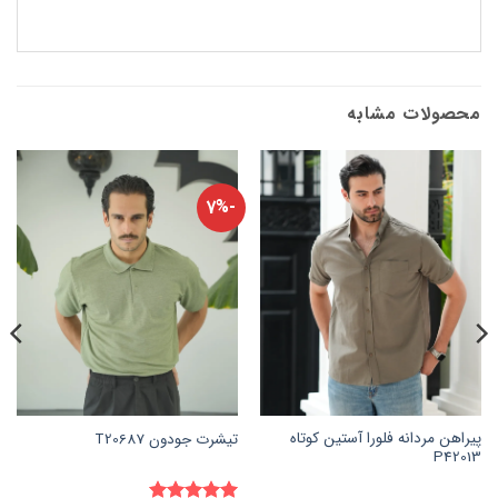
محصولات مشابه
-7%
پیراهن مردانه فلورا آستین کوتاه
تیشرت جودون T20687
P42013