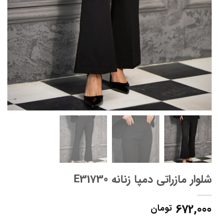
شلوار مازراتی دمپا زنانه E31730
672,000
تومان