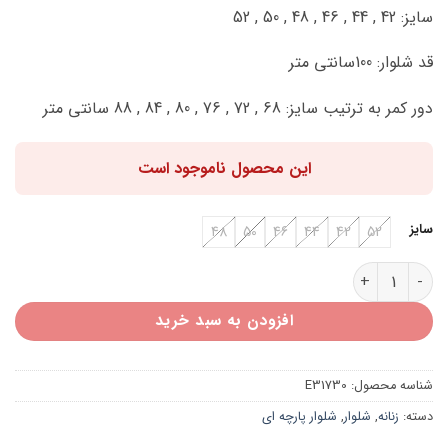
سایز: 42 , 44 , 46 , 48 , 50 , 52
قد شلوار: 100سانتی متر
دور کمر به ترتیب سایز: 68 , 72 , 76 , 80 , 84 , 88 سانتی متر
این محصول ناموجود است
سایز
48
50
46
44
42
52
شلوار مازراتی دمپا زنانه E31730 عدد
افزودن به سبد خرید
شناسه محصول:
E31730
دسته:
زنانه
,
شلوار
,
شلوار پارچه ای