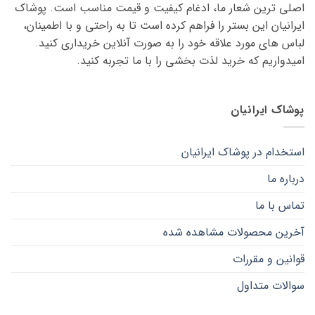
باشد.
اصلی ترین شعار ما، ادغام کیفیت و قیمت مناسب است. پوشاک
باشد.
گزینه
گزینه
ایرانیان این بستر را فراهم کرده است تا به راحتی و با اطمینان،
ها
ها
لباس های مورد علاقه ‌خود را به صورت آنلاین خریداری کنید.
ممکن
ممکن
امیدواریم که خرید لذت ‌بخشی را با ما تجربه کنید.
است
است
در
در
صفحه
صفحه
پوشاک ایرانیان
محصول
محصول
انتخاب
انتخاب
شوند
شوند
استخدام در پوشاک ایرانیان
درباره ما
تماس با ما
آخرین محصولات مشاهده شده
قوانین و مقررات
سوالات متداول