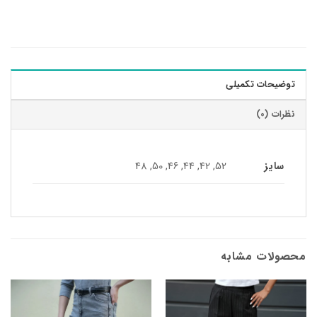
توضیحات تکمیلی
نظرات (0)
سایز
52, 42, 44, 46, 50, 48
محصولات مشابه