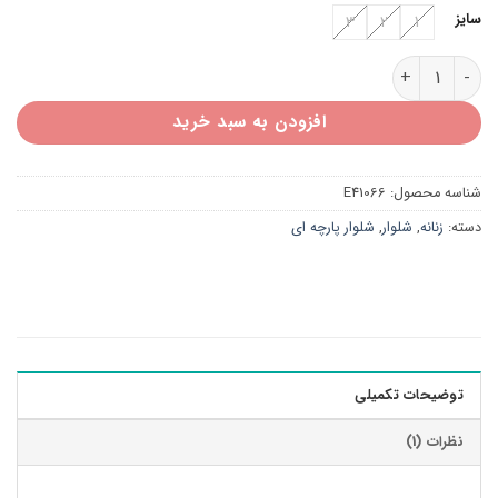
سایز
3
2
1
شلوار مازراتی واید لگ زنانه E41066 عدد
افزودن به سبد خرید
شناسه محصول:
E41066
دسته:
زنانه
,
شلوار
,
شلوار پارچه ای
توضیحات تکمیلی
نظرات (1)