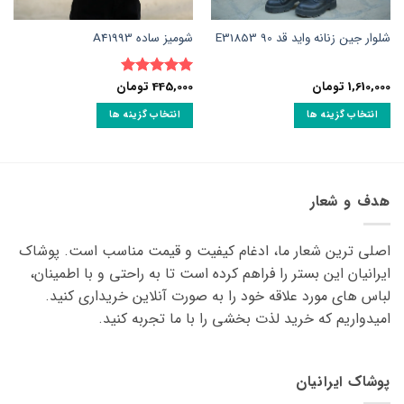
شلوار جین زنانه واید قد 90 E31853
شومیز ساده A41993
1,610,000
تومان
445,000
تومان
نمره
5
از
5
انتخاب گزینه ها
انتخاب گزینه ها
این
این
محصول
محصول
دارای
دارای
انواع
انواع
هدف و شعار
مختلفی
مختلفی
می
می
اصلی ترین شعار ما، ادغام کیفیت و قیمت مناسب است. پوشاک
باشد.
باشد.
گزینه
گزینه
ایرانیان این بستر را فراهم کرده است تا به راحتی و با اطمینان،
ها
ها
لباس های مورد علاقه ‌خود را به صورت آنلاین خریداری کنید.
ممکن
ممکن
امیدواریم که خرید لذت ‌بخشی را با ما تجربه کنید.
است
است
در
در
صفحه
صفحه
پوشاک ایرانیان
محصول
محصول
انتخاب
انتخاب