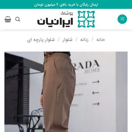
Ski
ارسال رایگان با خرید بالای 2 میلیون تومان
t
conten
خانه
/
زنانه
/
شلوار
/
شلوار پارچه ای