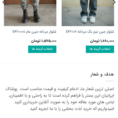
شلوار جین نیم بگ مردانه E42017
شلوار مردانه جین مام E42000s
1,680,000
تومان
1,575,000
تومان
انتخاب گزینه ها
انتخاب گزینه ها
این
این
محصول
محصول
دارای
دارای
انواع
انواع
هدف و شعار
مختلفی
مختلفی
می
می
اصلی ترین شعار ما، ادغام کیفیت و قیمت مناسب است. پوشاک
باشد.
باشد.
گزینه
گزینه
ایرانیان این بستر را فراهم کرده است تا به راحتی و با اطمینان،
ها
ها
لباس های مورد علاقه ‌خود را به صورت آنلاین خریداری کنید.
ممکن
ممکن
امیدواریم که خرید لذت ‌بخشی را با ما تجربه کنید.
است
است
در
در