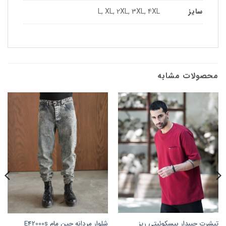
سایز
L, XL, 2XL, 3XL, 4XL
محصولات مشابه
تیشرت جیبدار بیسکوئیتی ریز
شلوار مردانه جین مام E42000s