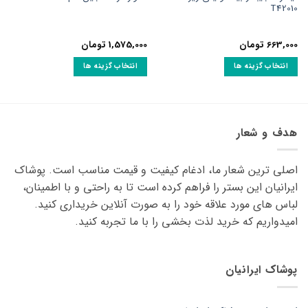
T42010
663,000
تومان
1,575,000
تومان
انتخاب گزینه ها
انتخاب گزینه ها
این
این
محصول
محصول
دارای
دارای
انواع
انواع
هدف و شعار
مختلفی
مختلفی
می
می
اصلی ترین شعار ما، ادغام کیفیت و قیمت مناسب است. پوشاک
باشد.
باشد.
گزینه
گزینه
ایرانیان این بستر را فراهم کرده است تا به راحتی و با اطمینان،
ها
ها
لباس های مورد علاقه ‌خود را به صورت آنلاین خریداری کنید.
ممکن
ممکن
امیدواریم که خرید لذت ‌بخشی را با ما تجربه کنید.
است
است
در
در
صفحه
صفحه
پوشاک ایرانیان
محصول
محصول
انتخاب
انتخاب
شوند
شوند