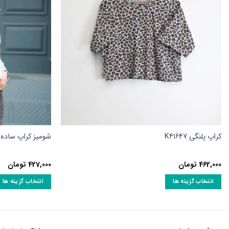
کراپ پلنگی K41647
شومیز کراپ ساده لینن ز
462,000
تومان
427,000
تومان
انتخاب گزینه ها
انتخاب گزینه ها
این
این
محصول
محصول
دارای
دارای