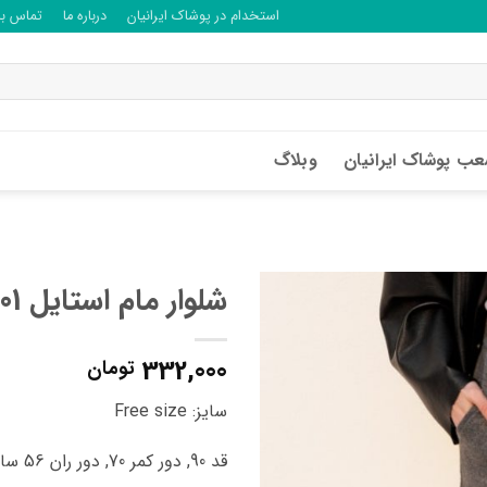
استخدام در پوشاک ایرانیان
درباره ما
تماس با 
ب پوشاک ایرانیان
وبلاگ
شلوار مام استایل E31601
332,000
تومان
سایز: Free size
قد 90, دور کمر 70, دور ران 56 سانتی متر