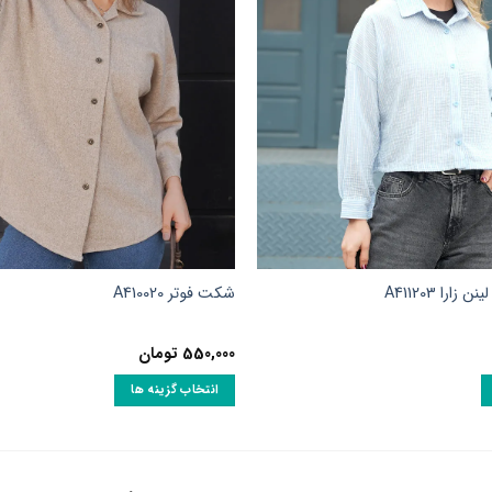
ارا A411203
شکت فوتر A410020
550,000
تومان
انتخاب گزینه ها
این
محصول
دارای