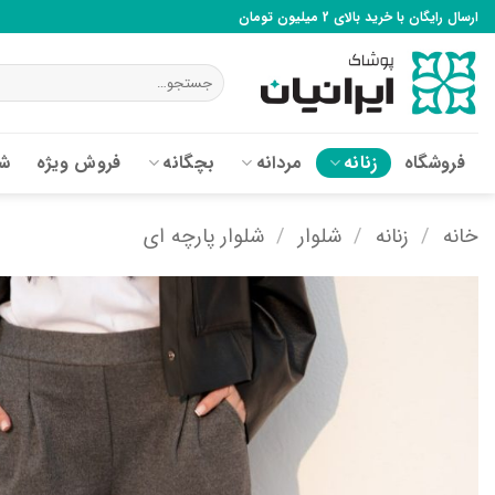
Ski
ارسال رایگان با خرید بالای 2 میلیون تومان
t
conten
جستجو
برای:
فروشگاه
زنانه
مردانه
بچگانه
فروش ویژه
شع
خانه
/
زنانه
/
شلوار
/
شلوار پارچه ای