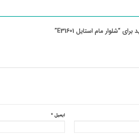
ی “شلوار مام استایل E31601”
ایمیل
*