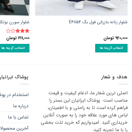
شلوار زنانه مازراتی فول بگ E41154
شلوار سورن بوتکات زنا
920,000
تومان
611,000
تومان
نمره
3
از 5
انتخاب گزینه ها
انتخاب گزینه ها
این
این
محصول
محصول
دارای
دارای
انواع
انواع
هدف و شعار
پوشاک ایرانیا
مختلفی
مختلفی
می
می
اصلی ترین شعار ما، ادغام کیفیت و قیمت
استخدام در پوش
باشد.
باشد.
مناسب است. پوشاک ایرانیان این بستر را
گزینه
گزینه
درباره ما
فراهم کرده است تا به راحتی و با اطمینان،
ها
ها
لباس های مورد علاقه ‌خود را به صورت آنلاین
ممکن
ممکن
تماس با ما
خریداری کنید. امیدواریم که خرید لذت ‌بخشی
است
است
آخرین محصولا
را با ما تجربه کنید.
در
در