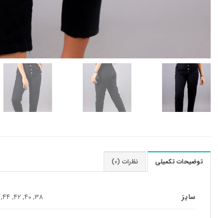
توضیحات تکمیلی
نظرات (0)
سایز
38, 40, 42, 44, 46