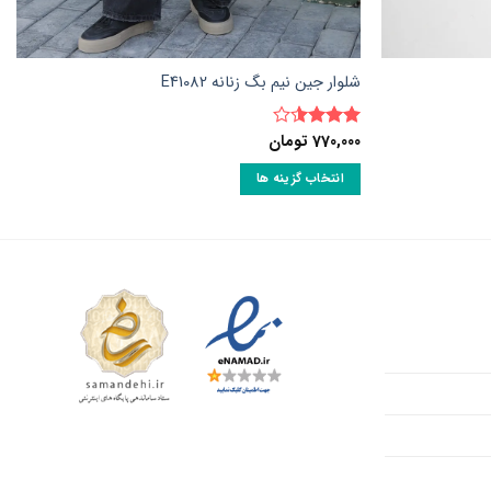
شلوار جین نیم بگ زنانه E41082
770,000
تومان
نمره
3.5
از 5
انتخاب گزینه ها
این
محصول
دارای
انواع
مختلفی
می
باشد.
گزینه
ها
ممکن
است
در