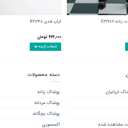
نه E31987
کراپ فندی K41648
462,000
تومان
انتخاب گزینه ها
این
محصول
دارای
انواع
ن
دسته محصولات
مختلفی
می
اک ایرانیان
پوشاک زنانه
باشد.
گزینه
پوشاک مردانه
ها
ممکن
پوشاک بچگانه
است
ت مشاهده شده
اکسسوری
در