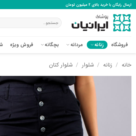
Ski
ارسال رایگان با خرید بالای 2 میلیون تومان
t
conten
جستجو
برای:
فروشگاه
زنانه
مردانه
بچگانه
فروش ویژه
شع
خانه
/
زنانه
/
شلوار
/
شلوار کتان