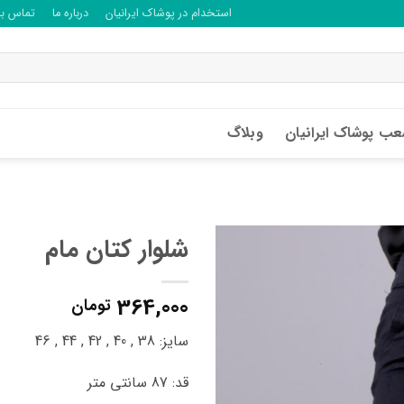
استخدام در پوشاک ایرانیان
درباره ما
تماس با 
ب پوشاک ایرانیان
وبلاگ
شلوار کتان مام
364,000
تومان
سایز: 38 , 40 , 42 , 44 , 46
قد: 87 سانتی متر