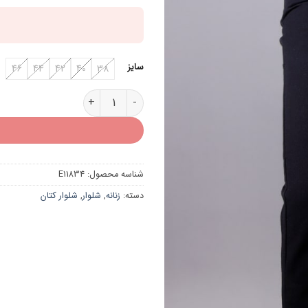
سایز
46
44
42
40
38
شلوار کتان مام عدد
شناسه محصول:
E11834
دسته:
زنانه
,
شلوار
,
شلوار کتان