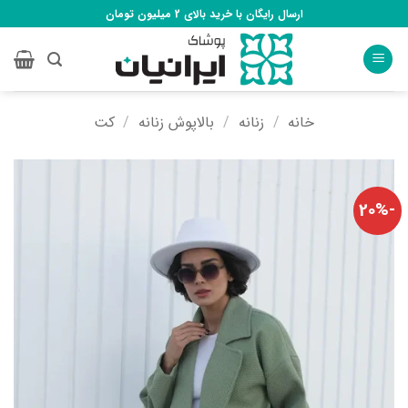
Ski
ارسال رایگان با خرید بالای 2 میلیون تومان
t
conten
خانه
/
زنانه
/
بالاپوش زنانه
/
کت
-20%