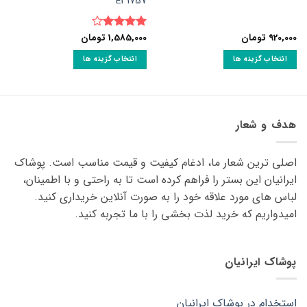
E31757
920,000
تومان
1,585,000
تومان
نمره
4
از 5
انتخاب گزینه ها
انتخاب گزینه ها
این
این
محصول
محصول
دارای
دارای
انواع
انواع
هدف و شعار
مختلفی
مختلفی
می
می
اصلی ترین شعار ما، ادغام کیفیت و قیمت مناسب است. پوشاک
باشد.
باشد.
گزینه
گزینه
ایرانیان این بستر را فراهم کرده است تا به راحتی و با اطمینان،
ها
ها
لباس های مورد علاقه ‌خود را به صورت آنلاین خریداری کنید.
ممکن
ممکن
امیدواریم که خرید لذت ‌بخشی را با ما تجربه کنید.
است
است
در
در
صفحه
صفحه
پوشاک ایرانیان
محصول
محصول
انتخاب
انتخاب
شوند
شوند
استخدام در پوشاک ایرانیان