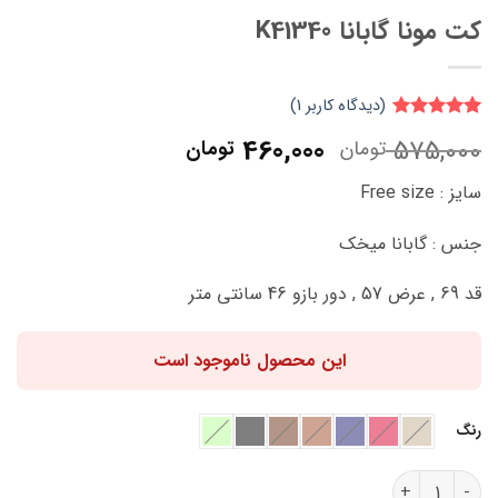
کت مونا گابانا K41340
(دیدگاه کاربر
1
)
1
امتیاز
5
از
قیمت
قیمت
460,000
575,000
تومان
تومان
5 امتیاز
اصلی:
فعلی:
مشتری
سایز : Free size
575,000 تومان
460,000 تومان.
بود.
جنس : گابانا میخک
قد 69 , عرض 57 , دور بازو 46 سانتی متر
این محصول ناموجود است
رنگ
کت مونا گابانا K41340 عدد