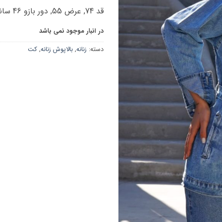
قد 74, عرض 55, دور بازو 46 سانتی متر
در انبار موجود نمی باشد
دسته:
زنانه
,
بالاپوش زنانه
,
کت