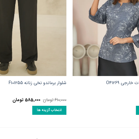
خارجی O41269
شلوار برماندو نخی زنانه F101255
قیمت
قیمت
610,000
تومان
585,000
تومان
اصلی:
فعلی:
610,000 تومان
585,000 توما
انتخاب گزینه ها
بود.
این
محصول
دارای