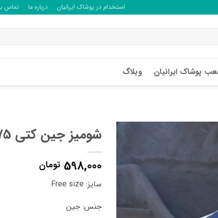
استخدام در پوشاک ایرانیان
درباره ما
تماس با 
ب پوشاک ایرانیان
وبلاگ
شومیز جین کتی A311175
598,000
تومان
سایز: Free size
جنس: جین