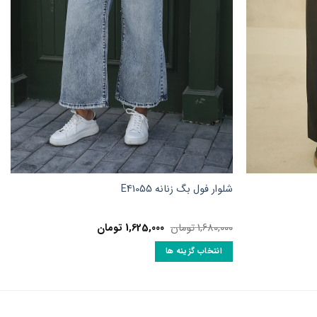
شلوار فول بگ زنانه E41055
قیمت
قیمت
1,680,000
تومان
1,625,000
تومان
اصلی:
فعلی:
ن.
1,680,000 تومان
1,625,000 تومان.
انتخاب گزینه ها
بود.
این
محصول
دارای