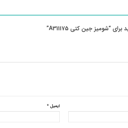
ای “شومیز جین کتی A311175”
ایمیل
*