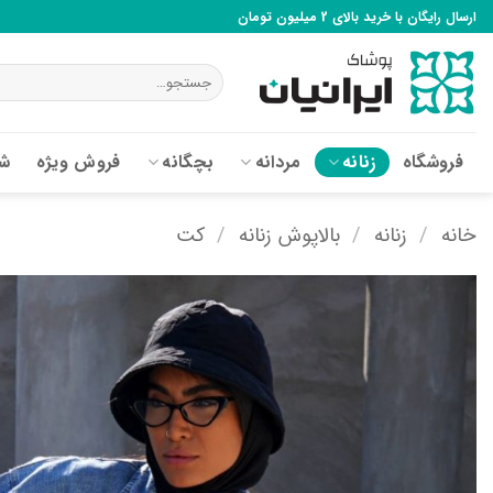
Ski
ارسال رایگان با خرید بالای 2 میلیون تومان
t
conten
جستجو
برای:
فروشگاه
زنانه
مردانه
بچگانه
فروش ویژه
شع
خانه
/
زنانه
/
بالاپوش زنانه
/
کت