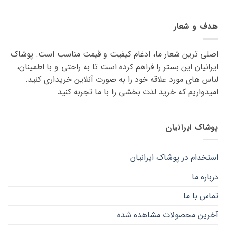
محصول
محصول
دارای
دارای
انواع
انواع
هدف و شعار
مختلفی
مختلفی
می
می
اصلی ترین شعار ما، ادغام کیفیت و قیمت مناسب است. پوشاک
باشد.
باشد.
گزینه
گزینه
ایرانیان این بستر را فراهم کرده است تا به راحتی و با اطمینان،
ها
ها
لباس های مورد علاقه ‌خود را به صورت آنلاین خریداری کنید.
ممکن
ممکن
امیدواریم که خرید لذت ‌بخشی را با ما تجربه کنید.
است
است
در
در
صفحه
صفحه
پوشاک ایرانیان
محصول
محصول
انتخاب
انتخاب
شوند
شوند
استخدام در پوشاک ایرانیان
درباره ما
تماس با ما
آخرین محصولات مشاهده شده