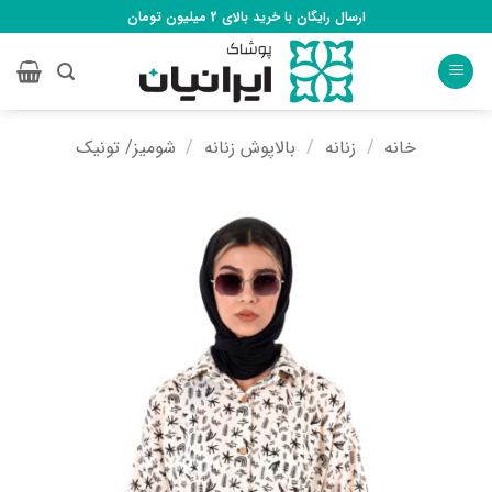
Ski
ارسال رایگان با خرید بالای 2 میلیون تومان
t
conten
خانه
/
زنانه
/
بالاپوش زنانه
/
شومیز/ تونیک