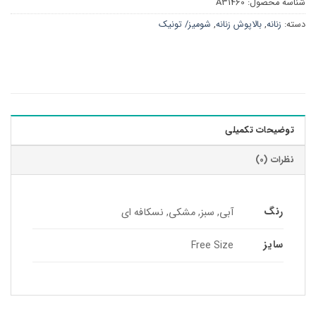
شناسه محصول:
A31460
دسته:
زنانه
,
بالاپوش زنانه
,
شومیز/ تونیک
توضیحات تکمیلی
نظرات (0)
رنگ
آبی, سبز, مشکی, نسکافه ای
سایز
Free Size