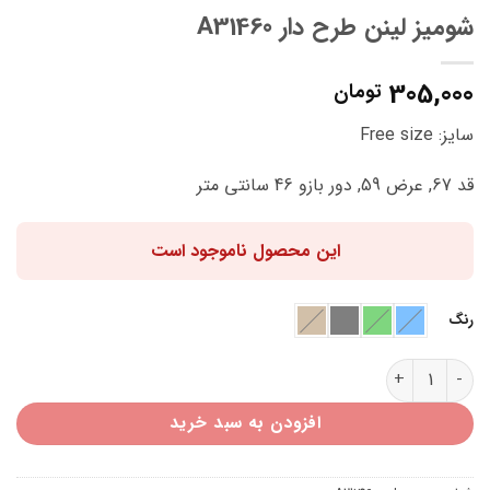
شومیز لینن طرح دار A31460
305,000
تومان
سایز: Free size
قد 67, عرض 59, دور بازو 46 سانتی متر
این محصول ناموجود است
رنگ
شومیز لینن طرح دار A31460 عدد
افزودن به سبد خرید