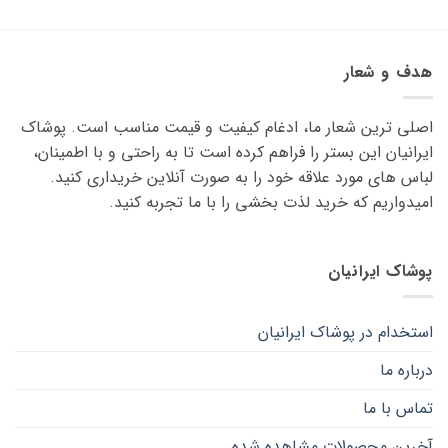
محصول
دارای
انواع
هدف و شعار
مختلفی
می
اصلی ترین شعار ما، ادغام کیفیت و قیمت مناسب است. پوشاک
باشد.
گزینه
ایرانیان این بستر را فراهم کرده است تا به راحتی و با اطمینان،
ها
لباس های مورد علاقه ‌خود را به صورت آنلاین خریداری کنید.
ممکن
امیدواریم که خرید لذت ‌بخشی را با ما تجربه کنید.
است
در
صفحه
پوشاک ایرانیان
محصول
انتخاب
شوند
استخدام در پوشاک ایرانیان
درباره ما
تماس با ما
آخرین محصولات مشاهده شده