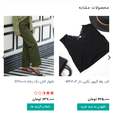
محصولات مشابه
تاپ یقه گیپور نگین دار W41203
شلوار کتان بگ زنانه E311008
445,000
تومان
637,000
تومان
نمره
2.5
از
افزودن به سبد خرید
انتخاب گزینه ها
5
این