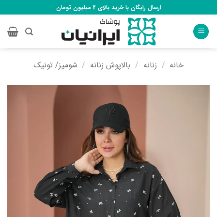
Ski
ارسال رایگان با خرید بالای 2 میلیون تومان
t
conten
خانه
/
زنانه
/
بالاپوش زنانه
/
شومیز/ تونیک