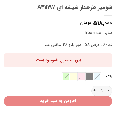
شومیز طرحدار شیشه ای A411197
518,000
تومان
سایز : free size
قد 60 , عرض 58 , دور بازو 46 سانتی متر
این محصول ناموجود است
رنگ
شومیز طرحدار شیشه ای A411197 عدد
افزودن به سبد خرید