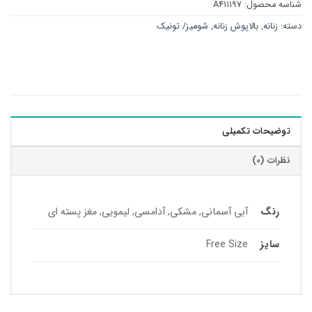
شناسه محصول:
A411197
دسته:
زنانه
,
بالاپوش زنانه
,
شومیز/ تونیک
توضیحات تکمیلی
نظرات (0)
رنگ
آبی آسمانی, مشکی, آدامسی, لیمویی, مغز پسته ای
سایز
Free Size