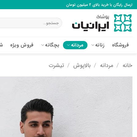
Ski
ارسال رایگان با خرید بالای 2 میلیون تومان
t
conten
جستجو
برای:
فروشگاه
زنانه
مردانه
بچگانه
فروش ویژه
شع
خانه
/
مردانه
/
بالاپوش
/
تیشرت