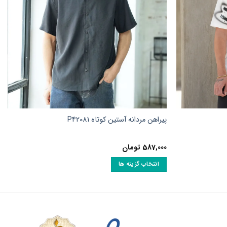
پیراهن مردانه آستین کوتاه P42081
587,000
تومان
انتخاب گزینه ها
این
محصول
دارای
انواع
مختلفی