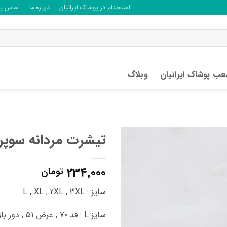
استخدام در پوشاک ایرانیان
درباره ما
تماس با 
ب پوشاک ایرانیان
وبلاگ
تیشرت مردانه سوپر یقه 
234,000
تومان
سایز : L , XL , 2XL , 3XL
سایز L : قد 70 , عرض 51 , دور بازو 38 سانتی متر