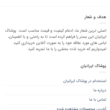
محصول
محصول
دارای
دارای
انواع
انواع
هدف و شعار
مختلفی
مختلفی
می
می
اصلی ترین شعار ما، ادغام کیفیت و قیمت مناسب است. پوشاک
باشد.
باشد.
گزینه
گزینه
ایرانیان این بستر را فراهم کرده است تا به راحتی و با اطمینان،
ها
ها
لباس های مورد علاقه ‌خود را به صورت آنلاین خریداری کنید.
ممکن
ممکن
امیدواریم که خرید لذت ‌بخشی را با ما تجربه کنید.
است
است
در
در
صفحه
صفحه
پوشاک ایرانیان
محصول
محصول
انتخاب
انتخاب
شوند
شوند
استخدام در پوشاک ایرانیان
درباره ما
تماس با ما
آخرین محصولات مشاهده شده