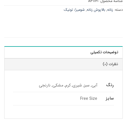
شناسه محصول:
A31141
دسته:
زنانه
,
بالاپوش زنانه
,
شومیز/ تونیک
توضیحات تکمیلی
نظرات (0)
رنگ
آبی, سبز, شیری, کرم, مشکی, نارنجی
سایز
Free Size