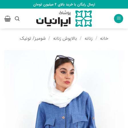
Ski
ارسال رایگان با خرید بالای 2 میلیون تومان
t
conten
خانه
/
زنانه
/
بالاپوش زنانه
/
شومیز/ تونیک