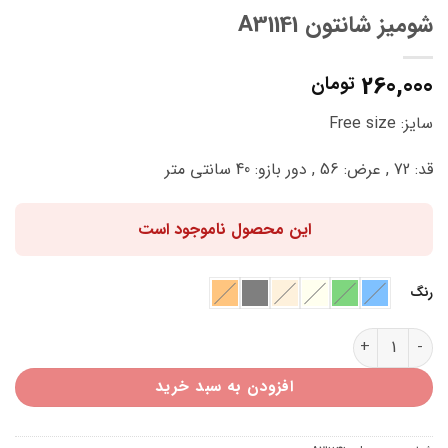
شومیز شانتون A31141
260,000
تومان
سایز: Free size
قد: 72 , عرض: 56 , دور بازو: 40 سانتی متر
این محصول ناموجود است
رنگ
شومیز شانتون A31141 عدد
افزودن به سبد خرید