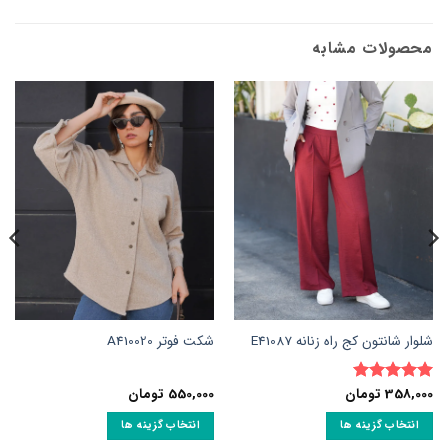
محصولات مشابه
شلوار شانتون کج راه زنانه E41087
شکت فوتر A410020
358,000
تومان
550,000
تومان
نمره
5
از
5
انتخاب گزینه ها
انتخاب گزینه ها