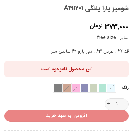
شومیز یارا پلنگی A411201
373,000
تومان
سایز : free size
قد 67 , عرض 63 , دور بازو 40 سانتی متر
این محصول ناموجود است
رنگ
شومیز یارا پلنگی A411201 عدد
افزودن به سبد خرید