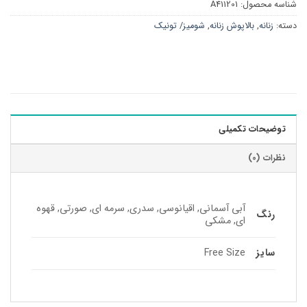
شناسه محصول:
A411201
دسته:
زنانه
,
بالاپوش زنانه
,
شومیز/ تونیک
توضیحات تکمیلی
نظرات (0)
آبی آسمانی, اقیانوسی, سدری, سرمه ای, صورتی, قهوه
رنگ
ای, مشکی
سایز
Free Size