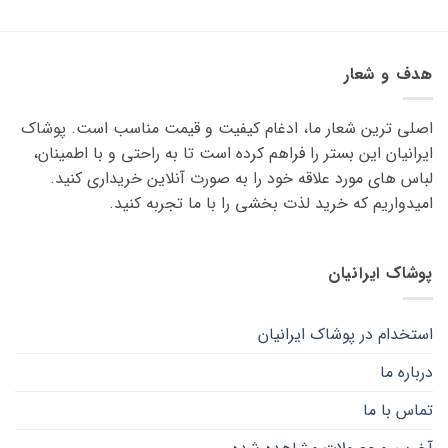
این
این
محصول
محصول
دارای
دارای
انواع
انواع
هدف و شعار
مختلفی
مختلفی
می
می
اصلی ترین شعار ما، ادغام کیفیت و قیمت مناسب است. پوشاک
باشد.
باشد.
گزینه
گزینه
ایرانیان این بستر را فراهم کرده است تا به راحتی و با اطمینان،
ها
ها
لباس های مورد علاقه ‌خود را به صورت آنلاین خریداری کنید.
ممکن
ممکن
امیدواریم که خرید لذت ‌بخشی را با ما تجربه کنید.
است
است
در
در
صفحه
صفحه
پوشاک ایرانیان
محصول
محصول
انتخاب
انتخاب
شوند
شوند
استخدام در پوشاک ایرانیان
درباره ما
تماس با ما