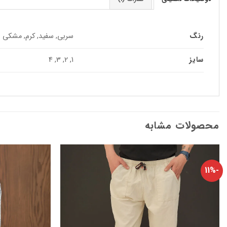
رنگ
سربی, سفید, کرم, مشکی
سایز
1, 2, 3, 4
محصولات مشابه
-11%