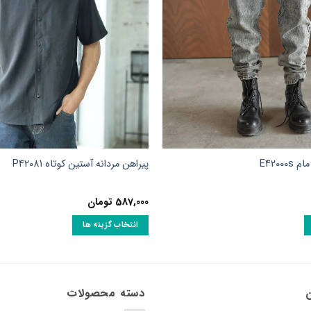
E4200
پیراهن مردانه آستین کوتاه P42081
587,000
تومان
انتخاب گزینه ها
این
محصول
دارای
انواع
ن
دسته محصولات
مختلفی