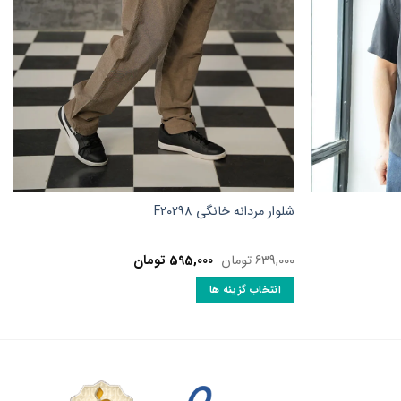
شلوار مردانه خانگی F20298
قیمت
قیمت
639,000
تومان
595,000
تومان
اصلی:
فعلی:
639,000 تومان
595,000 تومان.
انتخاب گزینه ها
بود.
این
محصول
دارای
انواع
مختلفی