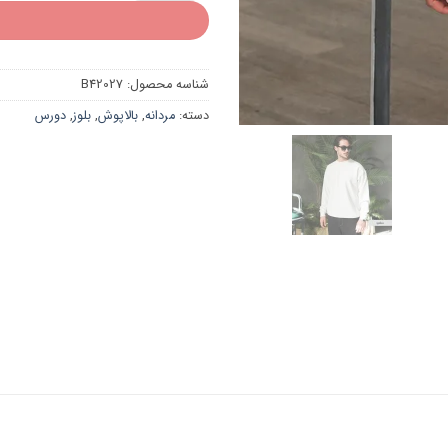
شناسه محصول:
B42027
دسته:
مردانه
,
بالاپوش
,
بلوز
,
دورس