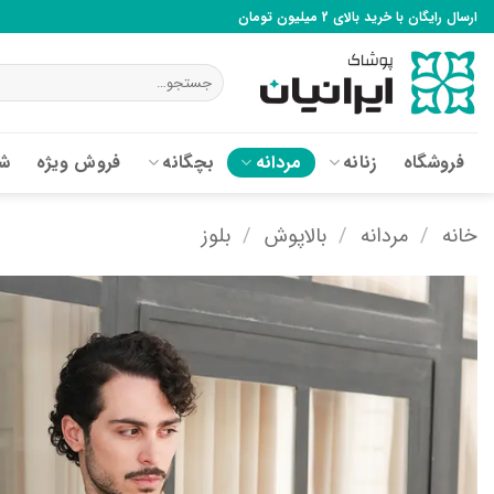
Ski
ارسال رایگان با خرید بالای 2 میلیون تومان
t
conten
جستجو
برای:
فروشگاه
زنانه
مردانه
بچگانه
فروش ویژه
شع
خانه
/
مردانه
/
بالاپوش
/
بلوز