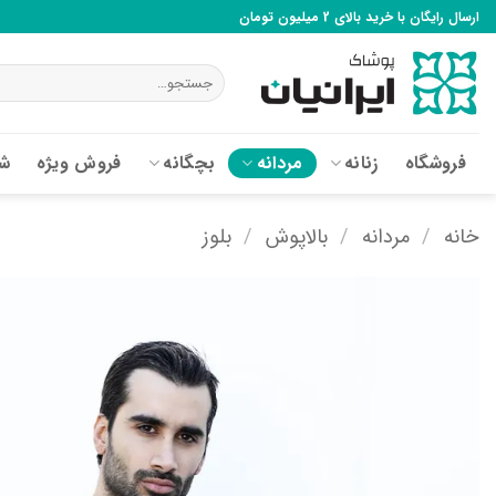
Ski
ارسال رایگان با خرید بالای 2 میلیون تومان
t
conten
جستجو
برای:
فروشگاه
زنانه
مردانه
بچگانه
فروش ویژه
شع
خانه
/
مردانه
/
بالاپوش
/
بلوز