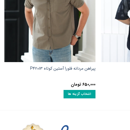
پیراهن مردانه فلورا آستین کوتاه P42013
650,000
تومان
انتخاب گزینه ها
این
محصول
دارای
انواع
مختلفی