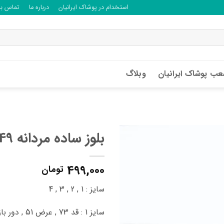
استخدام در پوشاک ایرانیان
درباره ما
تماس با 
ب پوشاک ایرانیان
وبلاگ
بلوز ساده مردانه B42049
499,000
تومان
سایز : 1 , 2 , 3 , 4
سایز 1 : قد 73 , عرض 51 , دور بازو 42 سانتی متر