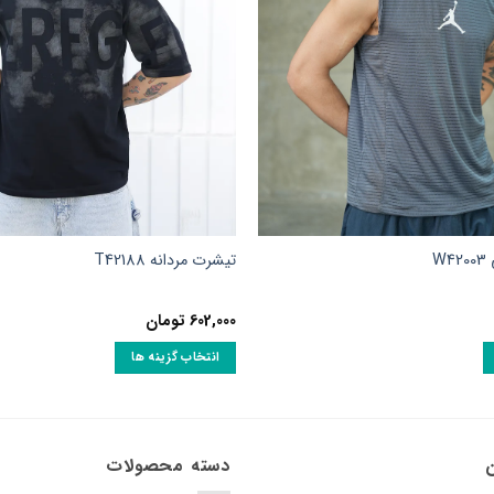
W
تیشرت مردانه T42188
602,000
تومان
انتخاب گزینه ها
این
محصول
دارای
انواع
ن
دسته محصولات
مختلفی