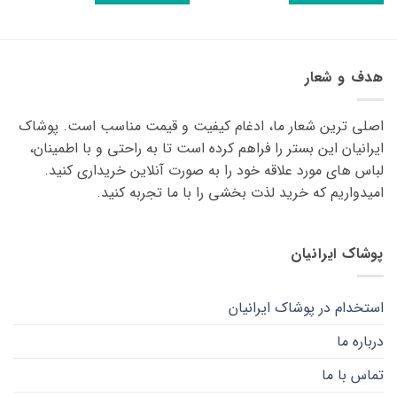
این
این
محصول
محصول
دارای
دارای
انواع
انواع
هدف و شعار
مختلفی
مختلفی
می
می
اصلی ترین شعار ما، ادغام کیفیت و قیمت مناسب است. پوشاک
باشد.
باشد.
گزینه
گزینه
ایرانیان این بستر را فراهم کرده است تا به راحتی و با اطمینان،
ها
ها
لباس های مورد علاقه ‌خود را به صورت آنلاین خریداری کنید.
ممکن
ممکن
امیدواریم که خرید لذت ‌بخشی را با ما تجربه کنید.
است
است
در
در
صفحه
صفحه
پوشاک ایرانیان
محصول
محصول
انتخاب
انتخاب
شوند
شوند
استخدام در پوشاک ایرانیان
درباره ما
تماس با ما