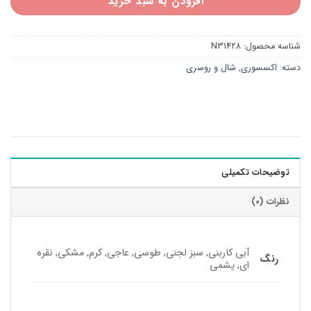
افزودن به سبد خرید
شناسه محصول:
N31428
دسته:
اکسسوری
,
شال و روسری
توضیحات تکمیلی
نظرات (0)
آبی کاربنی, سبز لجنی, طوسی, عاجی, کرم, مشکی, نقره
رنگ
ای, یشمی