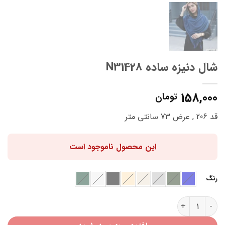
شال دنیزه ساده N31428
158,000
تومان
قد 206 , عرض 73 سانتی متر
این محصول ناموجود است
رنگ
شال دنیزه ساده N31428 عدد