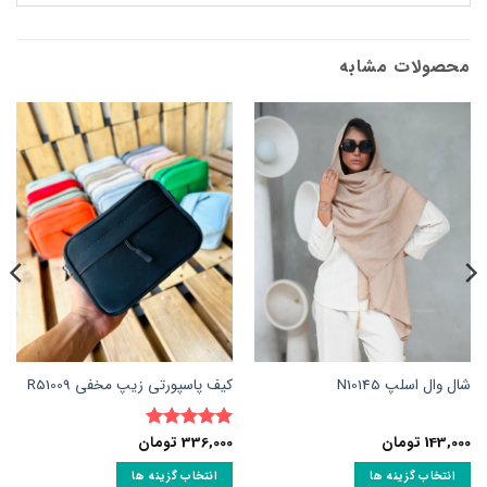
محصولات مشابه
شال وال اسلپ N10145
کیف پاسپورتی زیپ مخفی R51009
143,000
تومان
336,000
تومان
نمره
5
از
5
انتخاب گزینه ها
انتخاب گزینه ها