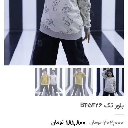
بلوز تک B45426
قیمت
قیمت
181,800
202,000
تومان
تومان