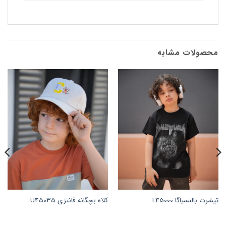
محصولات مشابه
تیشرت بالنسیاگا T45000
کلاه بچگانه فانتزی U45035