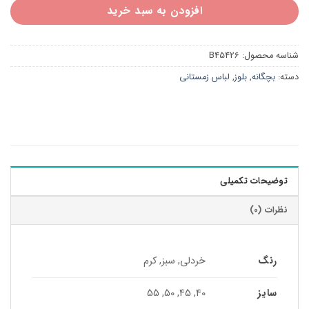
افزودن به سبد خرید
شناسه محصول:
B45426
دسته:
بچگانه
,
بلوز
,
لباس زمستانی
توضیحات تکمیلی
نظرات (0)
رنگ
خردلی, سبز, کرم
سایز
40, 45, 50, 55