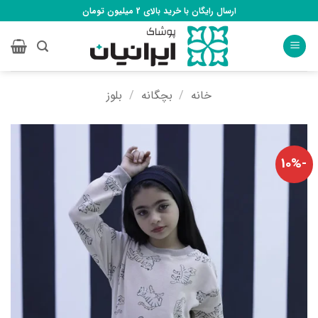
Ski
ارسال رایگان با خرید بالای 2 میلیون تومان
t
conten
خانه
/
بچگانه
/
بلوز
-10%