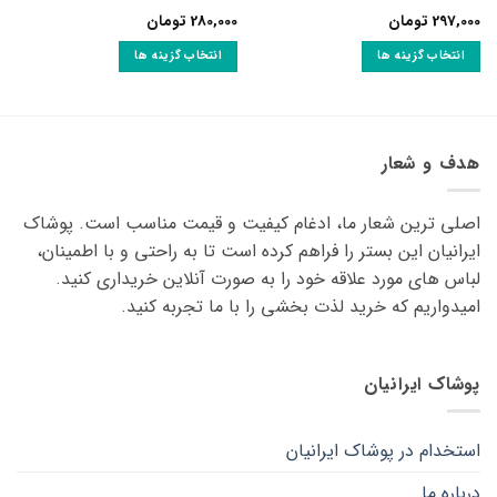
297,000
تومان
280,000
تومان
انتخاب گزینه ها
انتخاب گزینه ها
این
این
محصول
محصول
دارای
دارای
انواع
انواع
هدف و شعار
مختلفی
مختلفی
می
می
اصلی ترین شعار ما، ادغام کیفیت و قیمت مناسب است. پوشاک
باشد.
باشد.
گزینه
گزینه
ایرانیان این بستر را فراهم کرده است تا به راحتی و با اطمینان،
ها
ها
لباس های مورد علاقه ‌خود را به صورت آنلاین خریداری کنید.
ممکن
ممکن
امیدواریم که خرید لذت ‌بخشی را با ما تجربه کنید.
است
است
در
در
صفحه
صفحه
پوشاک ایرانیان
محصول
محصول
انتخاب
انتخاب
شوند
شوند
استخدام در پوشاک ایرانیان
درباره ما