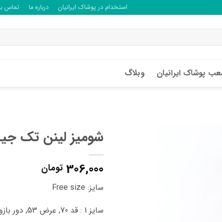
استخدام در پوشاک ایرانیان
درباره ما
تماس با 
ب پوشاک ایرانیان
وبلاگ
شومیز لینن تک جیب 359
306,000
تومان
سایز: Free size
سایز 1 : قد 70, عرض 53, دور بازو 40 سانتی متر