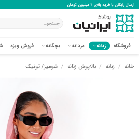
Ski
ارسال رایگان با خرید بالای 2 میلیون تومان
t
conten
جستجو
برای:
فروشگاه
زنانه
مردانه
بچگانه
فروش ویژه
شع
خانه
/
زنانه
/
بالاپوش زنانه
/
شومیز/ تونیک