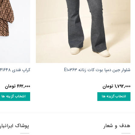
شلوار جین دمپا بوت کات زنانه E10363
کراپ فندی K41648
1,792,000
تومان
462,000
تومان
انتخاب گزینه ها
انتخاب گزینه ها
این
این
محصول
محصول
دارای
دارای
انواع
انواع
هدف و شعار
پوشاک ایرانیا
مختلفی
مختلفی