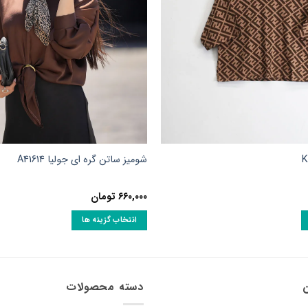
شومیز ساتن گره ای جولیا A41614
660,000
تومان
انتخاب گزینه ها
این
محصول
دارای
انواع
ن
دسته محصولات
مختلفی