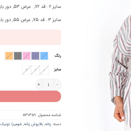
سایز 2 : قد 72, عرض 53, دور بازو 40 سانتی متر
سایز 3 : قد 75, عرض 55, دور بازو 42 سانتی متر
رنگ
سایز
3
2
1
شومیز لینن تک جیب A31359 عدد
شناسه محصول:
A31359
دسته:
زنانه
,
بالاپوش زنانه
,
شومیز/ تونیک