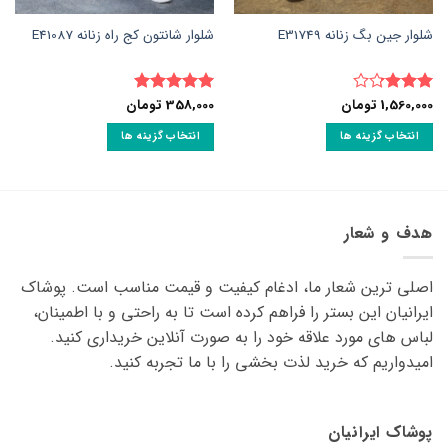
شلوار جین بگ زنانه E31749
شلوار شانتون کج راه زنانه E41087
1,560,000
تومان
358,000
تومان
نمره
نمره
5
از
3.25
از
5
انتخاب گزینه ها
انتخاب گزینه ها
5
این
این
محصول
محصول
دارای
دارای
انواع
انواع
هدف و شعار
مختلفی
مختلفی
می
می
اصلی ترین شعار ما، ادغام کیفیت و قیمت مناسب است. پوشاک
باشد.
باشد.
گزینه
گزینه
ایرانیان این بستر را فراهم کرده است تا به راحتی و با اطمینان،
ها
ها
لباس های مورد علاقه ‌خود را به صورت آنلاین خریداری کنید.
ممکن
ممکن
امیدواریم که خرید لذت ‌بخشی را با ما تجربه کنید.
است
است
در
در
صفحه
صفحه
پوشاک ایرانیان
محصول
محصول