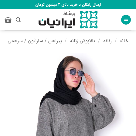
Ski
ارسال رایگان با خرید بالای 2 میلیون تومان
t
conten
خانه
/
زنانه
/
بالاپوش زنانه
/
پیراهن / سارافون / سرهمی