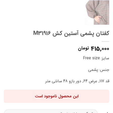
کفتان پشمی آستین کش M31916
415,000
تومان
سایز: Free size
جنس: پشمی
قد 117, عرض 64, دور بازو 48 سانتی متر
این محصول ناموجود است