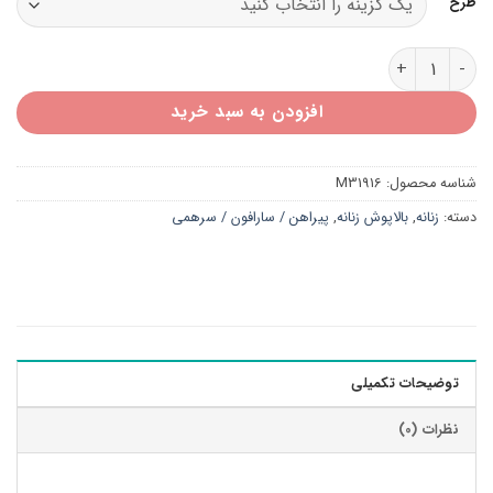
طرح
کفتان پشمی آستین کش M31916 عدد
افزودن به سبد خرید
شناسه محصول:
M31916
دسته:
زنانه
,
بالاپوش زنانه
,
پیراهن / سارافون / سرهمی
توضیحات تکمیلی
نظرات (0)