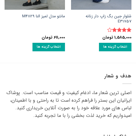
شلوار جین بگ زاپ دار زنانه
مانتو مدل لمیز النا M41129
E31757
1,585,000
تومان
611,000
تومان
نمره
4
از 5
انتخاب گزینه ها
انتخاب گزینه ها
این
این
محصول
محصول
دارای
دارای
انواع
انواع
هدف و شعار
مختلفی
مختلفی
می
می
اصلی ترین شعار ما، ادغام کیفیت و قیمت مناسب است. پوشاک
باشد.
باشد.
گزینه
گزینه
ایرانیان این بستر را فراهم کرده است تا به راحتی و با اطمینان،
ها
ها
لباس های مورد علاقه ‌خود را به صورت آنلاین خریداری کنید.
ممکن
ممکن
امیدواریم که خرید لذت ‌بخشی را با ما تجربه کنید.
است
است
در
در
صفحه
صفحه