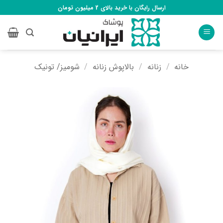
Ski
ارسال رایگان با خرید بالای 2 میلیون تومان
t
conten
خانه
/
زنانه
/
بالاپوش زنانه
/
شومیز/ تونیک