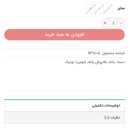
سایز
3
2
1
شومیز راه راه کتان A31805 عدد
افزودن به سبد خرید
شناسه محصول:
A31805
دسته:
زنانه
,
بالاپوش زنانه
,
شومیز/ تونیک
توضیحات تکمیلی
نظرات (0)