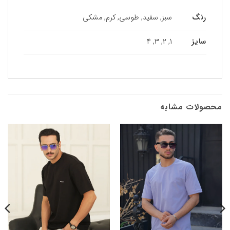
رنگ
سبز, سفید, طوسی, کرم, مشکی
سایز
1, 2, 3, 4
محصولات مشابه