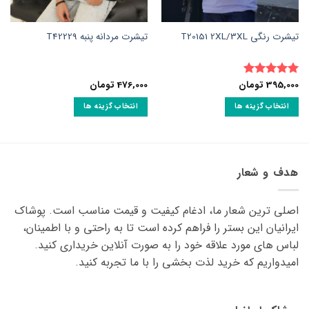
تیشرت رنگی T20151 2XL/3XL
تیشرت مردانه پنبه T42229
395,000
تومان
476,000
تومان
نمره
5
از
5
انتخاب گزینه ها
انتخاب گزینه ها
این
این
محصول
محصول
دارای
دارای
انواع
انواع
هدف و شعار
مختلفی
مختلفی
می
می
اصلی ترین شعار ما، ادغام کیفیت و قیمت مناسب است. پوشاک
باشد.
باشد.
گزینه
گزینه
ایرانیان این بستر را فراهم کرده است تا به راحتی و با اطمینان،
ها
ها
لباس های مورد علاقه ‌خود را به صورت آنلاین خریداری کنید.
ممکن
ممکن
امیدواریم که خرید لذت ‌بخشی را با ما تجربه کنید.
است
است
در
در
صفحه
صفحه